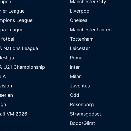
cupen
Manchester City
ier League
Liverpool
mpions League
Chelsea
opa League
Manchester United
 fotball
Tottenham
A Nations League
Leicester
esliga
Roma
A U21 Championship
Inter
e A
Milan
ivision
Juventus
eserien
Odd
iga
Rosenborg
ball-VM 2026
Strømsgodset
Bodø/Glimt