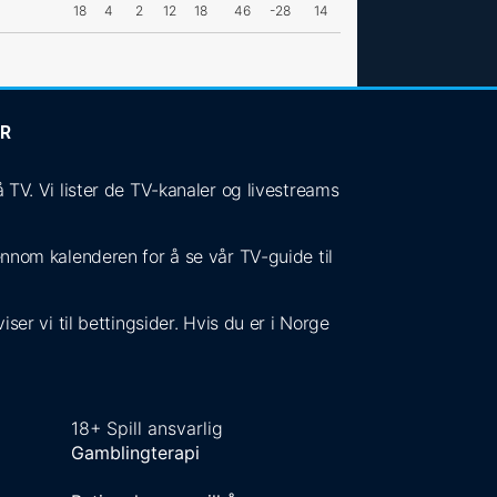
18
4
2
12
18
46
-28
14
ER
V. Vi lister de TV-kanaler og livestreams
jennom kalenderen for å se vår TV-guide til
ser vi til bettingsider. Hvis du er i Norge
18+ Spill ansvarlig
Gamblingterapi