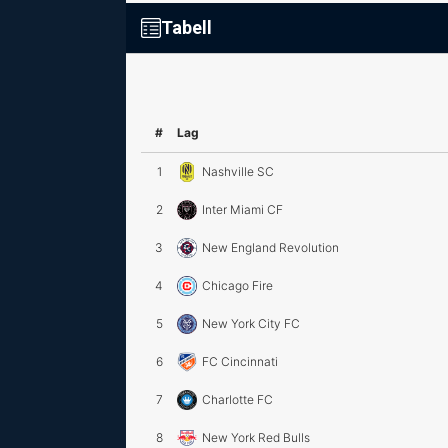
Tabell
#
Lag
1
Nashville SC
2
Inter Miami CF
3
New England Revolution
4
Chicago Fire
5
New York City FC
6
FC Cincinnati
7
Charlotte FC
8
New York Red Bulls