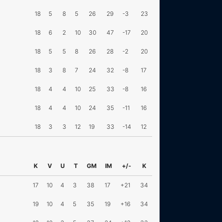
18
5
8
5
26
29
-3
23
18
6
2
10
30
47
-17
20
18
5
5
8
26
28
-2
20
18
3
8
7
24
32
-8
17
18
4
4
10
25
33
-8
16
18
4
4
10
24
35
-11
16
18
3
3
12
19
33
-14
12
K
V
U
T
GM
IM
+/-
K
17
10
4
3
38
17
+21
34
19
10
4
5
35
19
+16
34