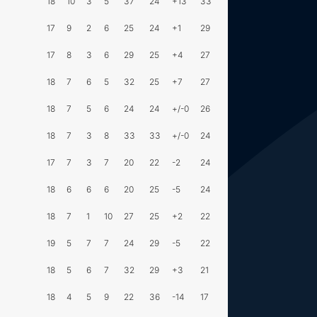
18
10
3
5
37
24
+13
33
17
9
2
6
25
24
+1
29
17
8
3
6
29
25
+4
27
18
7
6
5
32
25
+7
27
18
7
5
6
24
24
+/-0
26
18
7
3
8
33
33
+/-0
24
17
7
3
7
20
22
-2
24
18
6
6
6
20
25
-5
24
18
7
1
10
27
25
+2
22
19
5
7
7
24
29
-5
22
18
5
6
7
32
29
+3
21
18
4
5
9
22
36
-14
17