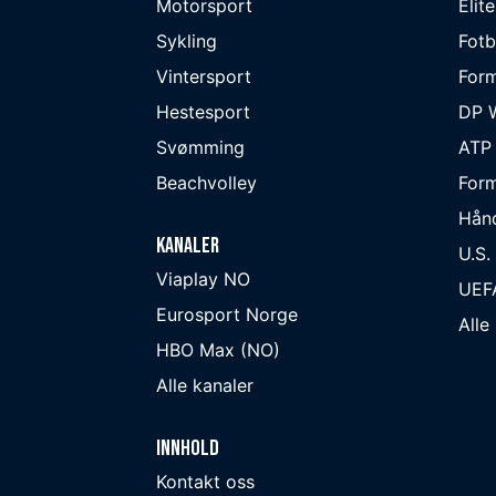
Motorsport
Elit
Sykling
Fotb
Vintersport
Form
Hestesport
DP W
Svømming
ATP
Beachvolley
Form
Hån
Kanaler
U.S.
Viaplay NO
UEF
Eurosport Norge
Alle
HBO Max (NO)
Alle kanaler
Innhold
Kontakt oss