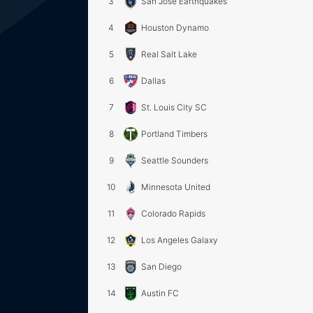
3
San Jose Earthquakes
4
Houston Dynamo
5
Real Salt Lake
6
Dallas
7
St. Louis City SC
8
Portland Timbers
9
Seattle Sounders
10
Minnesota United
11
Colorado Rapids
12
Los Angeles Galaxy
13
San Diego
14
Austin FC