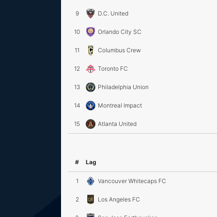
9
D.C. United
10
Orlando City SC
11
Columbus Crew
12
Toronto FC
13
Philadelphia Union
14
Montreal Impact
15
Atlanta United
#
Lag
1
Vancouver Whitecaps FC
2
Los Angeles FC