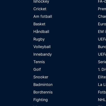
Ishockey
FA-
Cricket
Prem
Am fotball
Cha
Basket
Eur
Håndball
EM i
Rugby
UEF
Volleyball
Bund
Innebandy
UEF
Tennis
Seri
Golf
1. D
Snooker
Elit
Badminton
La L
Bordtennis
Fot
Fighting
NHL