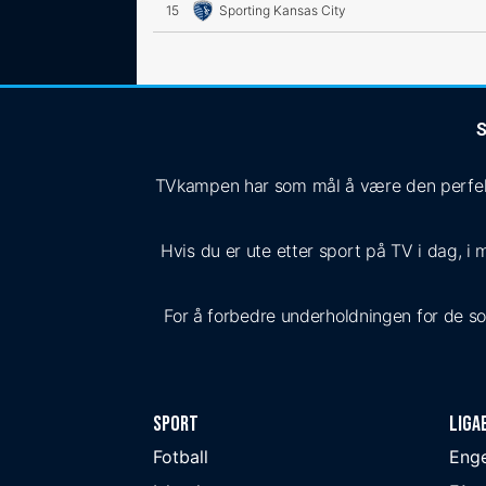
15
Sporting Kansas City
S
TVkampen har som mål å være den perfekte
Hvis du er ute etter sport på TV i dag, i 
For å forbedre underholdningen for de som 
Sport
Liga
Fotball
Eng