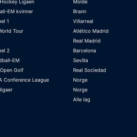
eHockey Ligaen
Molde
all-EM kvinner
Brann
el 1
Villarreal
orld Tour
Atlético Madrid
Real Madrid
el 2
Barcelona
dball-EM
Sevilla
 Open Golf
Real Sociedad
A Conference League
Norge
 ligaer
Norge
Alle lag