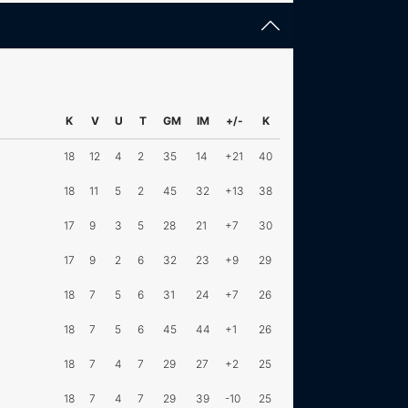
K
V
U
T
GM
IM
+/-
K
18
12
4
2
35
14
+21
40
18
11
5
2
45
32
+13
38
17
9
3
5
28
21
+7
30
17
9
2
6
32
23
+9
29
18
7
5
6
31
24
+7
26
18
7
5
6
45
44
+1
26
18
7
4
7
29
27
+2
25
18
7
4
7
29
39
-10
25