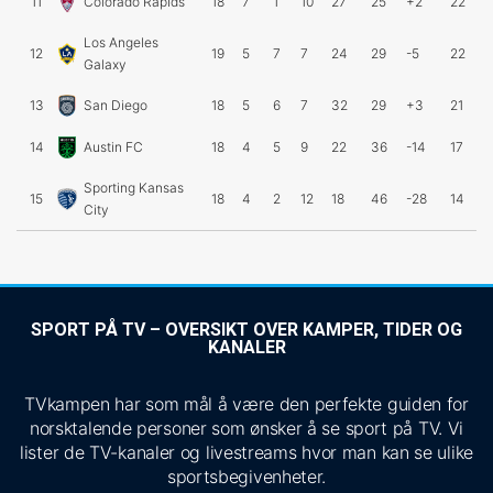
11
Colorado Rapids
18
7
1
10
27
25
+2
22
Los Angeles
12
19
5
7
7
24
29
-5
22
Galaxy
13
San Diego
18
5
6
7
32
29
+3
21
14
Austin FC
18
4
5
9
22
36
-14
17
Sporting Kansas
15
18
4
2
12
18
46
-28
14
City
SPORT PÅ TV – OVERSIKT OVER KAMPER, TIDER OG
KANALER
TVkampen har som mål å være den perfekte guiden for
norsktalende personer som ønsker å se sport på TV. Vi
lister de TV-kanaler og livestreams hvor man kan se ulike
sportsbegivenheter.