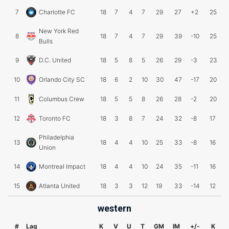
7
Charlotte FC
18
7
4
7
29
27
+2
25
New York Red
8
18
7
4
7
29
39
-10
25
Bulls
9
D.C. United
18
5
8
5
26
29
-3
23
10
Orlando City SC
18
6
2
10
30
47
-17
20
11
Columbus Crew
18
5
5
8
26
28
-2
20
12
Toronto FC
18
3
8
7
24
32
-8
17
Philadelphia
13
18
4
4
10
25
33
-8
16
Union
14
Montreal Impact
18
4
4
10
24
35
-11
16
15
Atlanta United
18
3
3
12
19
33
-14
12
western
#
Lag
K
V
U
T
GM
IM
+/-
K