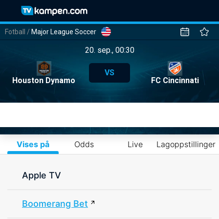
Fotball
/
Major League Soccer
20. sep., 00:30
VS
Houston Dynamo
FC Cincinnati
Vises på
Odds
Live
Lagoppstillinger
Apple TV
Boomerang Bet