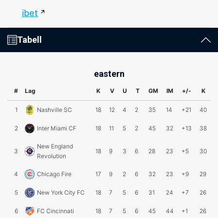
ibet
Tabell
eastern
#
Lag
K
V
U
T
GM
IM
+/-
K
1
Nashville SC
18
12
4
2
35
14
+21
40
2
Inter Miami CF
18
11
5
2
45
32
+13
38
New England
3
18
9
3
6
28
23
+5
30
Revolution
4
Chicago Fire
17
9
2
6
32
23
+9
29
5
New York City FC
18
7
5
6
31
24
+7
26
6
FC Cincinnati
18
7
5
6
45
44
+1
26