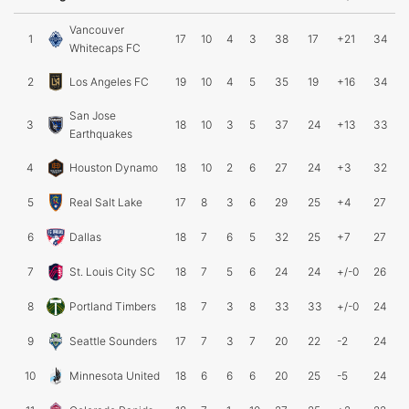
Vancouver
1
17
10
4
3
38
17
+21
34
Whitecaps FC
2
Los Angeles FC
19
10
4
5
35
19
+16
34
San Jose
3
18
10
3
5
37
24
+13
33
Earthquakes
4
Houston Dynamo
18
10
2
6
27
24
+3
32
5
Real Salt Lake
17
8
3
6
29
25
+4
27
6
Dallas
18
7
6
5
32
25
+7
27
7
St. Louis City SC
18
7
5
6
24
24
+/-0
26
8
Portland Timbers
18
7
3
8
33
33
+/-0
24
9
Seattle Sounders
17
7
3
7
20
22
-2
24
10
Minnesota United
18
6
6
6
20
25
-5
24