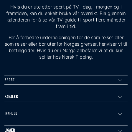
Hvis du er ute etter sport på TV i dag, i morgen og i
framtiden, kan du enkelt bruke vår oversikt. Bla gjennom
kalenderen for å se vår TV-guide til sport flere måneder
fram i tid.
For å forbedre underholdningen for de som reiser eller
som reiser eller bor utenfor Norges grenser, henviser vi til
bettingsider. Hvis du er i Norge anbefaler vi at du kun
spiller hos Norsk Tipping.
Sport
Kanaler
Innhold
Ligaer