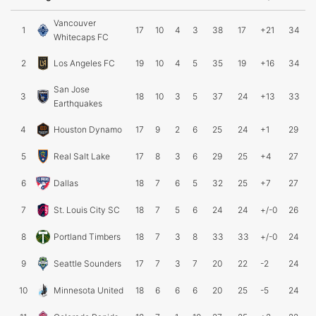
Vancouver
1
17
10
4
3
38
17
+21
34
Whitecaps FC
2
Los Angeles FC
19
10
4
5
35
19
+16
34
San Jose
3
18
10
3
5
37
24
+13
33
Earthquakes
4
Houston Dynamo
17
9
2
6
25
24
+1
29
5
Real Salt Lake
17
8
3
6
29
25
+4
27
6
Dallas
18
7
6
5
32
25
+7
27
7
St. Louis City SC
18
7
5
6
24
24
+/-0
26
8
Portland Timbers
18
7
3
8
33
33
+/-0
24
9
Seattle Sounders
17
7
3
7
20
22
-2
24
10
Minnesota United
18
6
6
6
20
25
-5
24