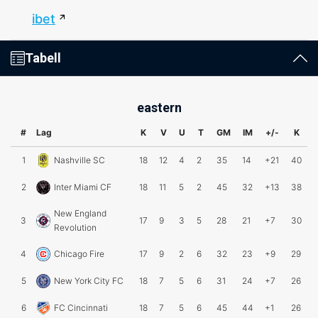
ibet
Tabell
eastern
#
Lag
K
V
U
T
GM
IM
+/-
K
1
Nashville SC
18
12
4
2
35
14
+21
40
2
Inter Miami CF
18
11
5
2
45
32
+13
38
New England
3
17
9
3
5
28
21
+7
30
Revolution
4
Chicago Fire
17
9
2
6
32
23
+9
29
5
New York City FC
18
7
5
6
31
24
+7
26
6
FC Cincinnati
18
7
5
6
45
44
+1
26