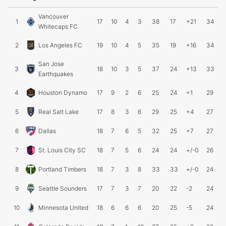
Vancouver
1
17
10
4
3
38
17
+21
34
Whitecaps FC
2
Los Angeles FC
19
10
4
5
35
19
+16
34
San Jose
3
18
10
3
5
37
24
+13
33
Earthquakes
4
Houston Dynamo
17
9
2
6
25
24
+1
29
5
Real Salt Lake
17
8
3
6
29
25
+4
27
6
Dallas
18
7
6
5
32
25
+7
27
7
St. Louis City SC
18
7
5
6
24
24
+/-0
26
8
Portland Timbers
18
7
3
8
33
33
+/-0
24
9
Seattle Sounders
17
7
3
7
20
22
-2
24
10
Minnesota United
18
6
6
6
20
25
-5
24