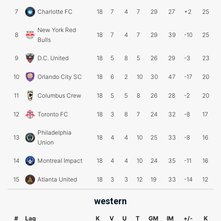
7
Charlotte FC
18
7
4
7
29
27
+2
25
New York Red
8
18
7
4
7
29
39
-10
25
Bulls
9
D.C. United
18
5
8
5
26
29
-3
23
10
Orlando City SC
18
6
2
10
30
47
-17
20
11
Columbus Crew
18
5
5
8
26
28
-2
20
12
Toronto FC
18
3
8
7
24
32
-8
17
Philadelphia
13
18
4
4
10
25
33
-8
16
Union
14
Montreal Impact
18
4
4
10
24
35
-11
16
15
Atlanta United
18
3
3
12
19
33
-14
12
western
#
Lag
K
V
U
T
GM
IM
+/-
K