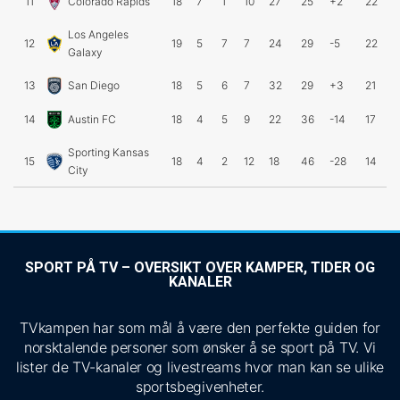
11
Colorado Rapids
18
7
1
10
27
25
+2
22
Los Angeles
12
19
5
7
7
24
29
-5
22
Galaxy
13
San Diego
18
5
6
7
32
29
+3
21
14
Austin FC
18
4
5
9
22
36
-14
17
Sporting Kansas
15
18
4
2
12
18
46
-28
14
City
SPORT PÅ TV – OVERSIKT OVER KAMPER, TIDER OG
KANALER
TVkampen har som mål å være den perfekte guiden for
norsktalende personer som ønsker å se sport på TV. Vi
lister de TV-kanaler og livestreams hvor man kan se ulike
sportsbegivenheter.