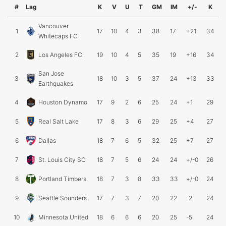
#
Lag
K
V
U
T
GM
IM
+/-
K
Vancouver
1
17
10
4
3
38
17
+21
34
Whitecaps FC
2
Los Angeles FC
19
10
4
5
35
19
+16
34
San Jose
3
18
10
3
5
37
24
+13
33
Earthquakes
4
Houston Dynamo
17
9
2
6
25
24
+1
29
5
Real Salt Lake
17
8
3
6
29
25
+4
27
6
Dallas
18
7
6
5
32
25
+7
27
7
St. Louis City SC
18
7
5
6
24
24
+/-0
26
8
Portland Timbers
18
7
3
8
33
33
+/-0
24
9
Seattle Sounders
17
7
3
7
20
22
-2
24
10
Minnesota United
18
6
6
6
20
25
-5
24