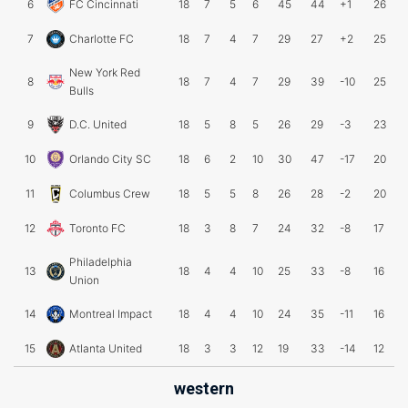
6
FC Cincinnati
18
7
5
6
45
44
+1
26
7
Charlotte FC
18
7
4
7
29
27
+2
25
New York Red
8
18
7
4
7
29
39
-10
25
Bulls
9
D.C. United
18
5
8
5
26
29
-3
23
10
Orlando City SC
18
6
2
10
30
47
-17
20
11
Columbus Crew
18
5
5
8
26
28
-2
20
12
Toronto FC
18
3
8
7
24
32
-8
17
Philadelphia
13
18
4
4
10
25
33
-8
16
Union
14
Montreal Impact
18
4
4
10
24
35
-11
16
15
Atlanta United
18
3
3
12
19
33
-14
12
western