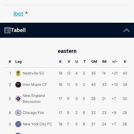
ibet
Tabell
eastern
#
Lag
K
V
U
T
GM
IM
+/-
K
1
Nashville SC
18
12
4
2
35
14
+21
40
2
Inter Miami CF
18
11
5
2
45
32
+13
38
New England
3
17
9
3
5
28
21
+7
30
Revolution
4
Chicago Fire
17
9
2
6
32
23
+9
29
5
New York City FC
18
7
5
6
31
24
+7
26