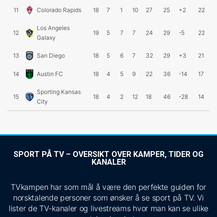
11
Colorado Rapids
18
7
1
10
27
25
+2
22
Los Angeles
12
19
5
7
7
24
29
-5
22
Galaxy
13
San Diego
18
5
6
7
32
29
+3
21
14
Austin FC
18
4
5
9
22
36
-14
17
Sporting Kansas
15
18
4
2
12
18
46
-28
14
City
SPORT PÅ TV – OVERSIKT OVER KAMPER, TIDER OG
KANALER
TVkampen har som mål å være den perfekte guiden for
norsktalende personer som ønsker å se sport på TV. Vi
lister de TV-kanaler og livestreams hvor man kan se ulike