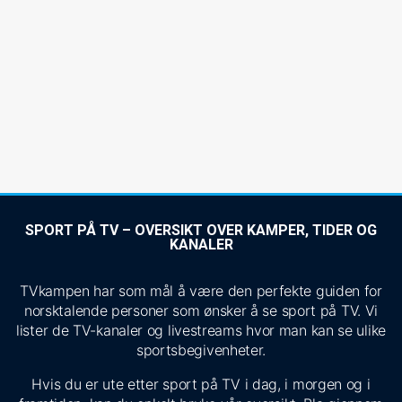
SPORT PÅ TV – OVERSIKT OVER KAMPER, TIDER OG
KANALER
TVkampen har som mål å være den perfekte guiden for
norsktalende personer som ønsker å se sport på TV. Vi
lister de TV-kanaler og livestreams hvor man kan se ulike
sportsbegivenheter.
Hvis du er ute etter sport på TV i dag, i morgen og i