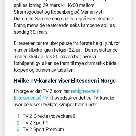
spilles lørdag 29. mars kl. 16:00 mellom
Strømsgodset og Rosenborg på Marienlyst i
Drammen. Samme dag spilles også Fredrikstad -
Brann, mens de resterende seks kampene spilles
søndag 30. mars.
Eliteserien tar tre uker pause fra første helg i juni, før
man er tilbake igjen helgen 22. juni. Den avsluttende
runden skal spilles 30. november, hvor vi
forhåpentligvis kan se fram til mye dramatikk både i
toppen og bunnen av tabellen.
Hvilke TV-kanaler viser Eliteserien i Norge
I Norge er det TV 2 som har
rettighetene til
Eliteserien på TV
. I hovedsak er det tre TV-kanaler
hvor de viser utvalgte kamper hver runde:
TV 2 Direkte (hovedkanal)
TV 2 Sport 1
TV 2 Sport Premium