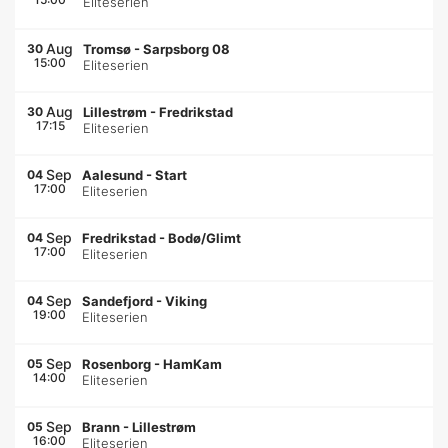
Eliteserien
Aug
30
Tromsø
-
Sarpsborg 08
15:00
Eliteserien
Aug
30
Lillestrøm
-
Fredrikstad
17:15
Eliteserien
Sep
04
Aalesund
-
Start
17:00
Eliteserien
Sep
04
Fredrikstad
-
Bodø/Glimt
17:00
Eliteserien
Sep
04
Sandefjord
-
Viking
19:00
Eliteserien
Sep
05
Rosenborg
-
HamKam
14:00
Eliteserien
Sep
05
Brann
-
Lillestrøm
16:00
Eliteserien