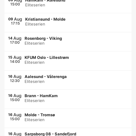
HamKam
-
Aalesund
15:00
Eliteserien
Aug
09
Kristiansund
-
Molde
17:15
Eliteserien
Aug
14
Rosenborg
-
Viking
17:00
Eliteserien
Aug
15
KFUM Oslo
-
Lillestrøm
14:00
Eliteserien
Aug
16
Aalesund
-
Vålerenga
12:30
Eliteserien
Aug
16
Brann
-
HamKam
15:00
Eliteserien
Aug
16
Molde
-
Tromsø
15:00
Eliteserien
Aug
16
Sarpsborg 08
-
Sandefjord