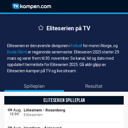
Eliteserien på TV
Eliteserien er den øverste divisjonen i
fotball
for menn i Norge, og
Bodø/Glimt
er regjerende seriemester. Eliteserien 2025 starter 29.
mars og varer frem til 30. november. Se kanal, tid og dato med
oppdatert terminliste for Eliteserien 2025. Gå aldri glipp av
Eliteserien-kamper på TV og live stream.
Spilleplan
Resultat
ELITESERIEN SPILLEPLAN
Aug
09
Lillestrøm
-
Rosenborg
12:30
Eliteserien
Aug
09