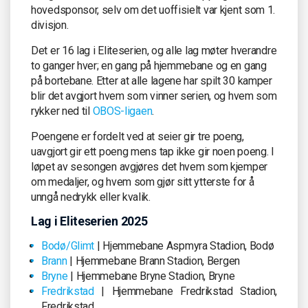
hovedsponsor, selv om det uoffisielt var kjent som 1.
divisjon.
Det er 16 lag i Eliteserien, og alle lag møter hverandre
to ganger hver; en gang på hjemmebane og en gang
på bortebane. Etter at alle lagene har spilt 30 kamper
blir det avgjort hvem som vinner serien, og hvem som
rykker ned til
OBOS-ligaen
.
Poengene er fordelt ved at seier gir tre poeng,
uavgjort gir ett poeng mens tap ikke gir noen poeng. I
løpet av sesongen avgjøres det hvem som kjemper
om medaljer, og hvem som gjør sitt ytterste for å
unngå nedrykk eller kvalik.
Lag i Eliteserien 2025
Bodø/Glimt
| Hjemmebane Aspmyra Stadion, Bodø
Brann
| Hjemmebane Brann Stadion, Bergen
Bryne
| Hjemmebane Bryne Stadion, Bryne
Fredrikstad
| Hjemmebane Fredrikstad Stadion,
Fredrikstad