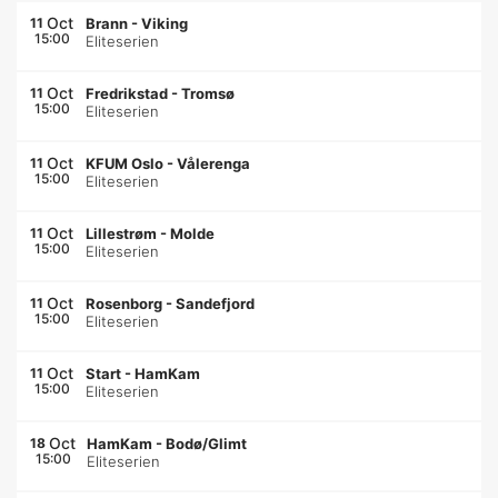
Oct
11
Brann
-
Viking
15:00
Eliteserien
Oct
11
Fredrikstad
-
Tromsø
15:00
Eliteserien
Oct
11
KFUM Oslo
-
Vålerenga
15:00
Eliteserien
Oct
11
Lillestrøm
-
Molde
15:00
Eliteserien
Oct
11
Rosenborg
-
Sandefjord
15:00
Eliteserien
Oct
11
Start
-
HamKam
15:00
Eliteserien
Oct
18
HamKam
-
Bodø/Glimt
15:00
Eliteserien