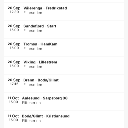
Sep
20
Vålerenga
-
Fredrikstad
12:30
Eliteserien
Sep
20
Sandefjord
-
Start
15:00
Eliteserien
Sep
20
Tromsø
-
HamKam
15:00
Eliteserien
Sep
20
Viking
-
Lillestrøm
15:00
Eliteserien
Sep
20
Brann
-
Bodø/Glimt
17:15
Eliteserien
Oct
11
Aalesund
-
Sarpsborg 08
15:00
Eliteserien
Oct
11
Bodø/Glimt
-
Kristiansund
15:00
Eliteserien