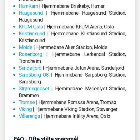
HamKam
| Hjemmebane Briskeby, Hamar
Haugesund
| Hjemmebane Haugesund Stadion,
Haugesund
KFUM Oslo
| Hjemmebane KFUM Arena, Oslo
Kristiansund
| Hjemmebane Kristiansund Stadion,
Kristiansund
Molde
| Hjemmebane Aker Stadion, Molde
Rosenborg
| Hjemmebane Lerkendal Stadion,
Trondheim
Sandefjord
| Hjemmebane Jotun Arena, Sandefjord
Sarpsborg 08
| Hjemmebane Sarpsborg Stadion,
Sarpsborg
Strømsgodset
| Hjemmebane Marienlyst Stadion,
Drammen
Tromsø
| Hjemmebane Romssa Arena, Tromsø
Viking
| Hjemmebane Viking Stadion, Stavanger
Vålerenga
| Hjemmebane Intility Arena, Oslo
FAQ - Ofte stilte spørsmål