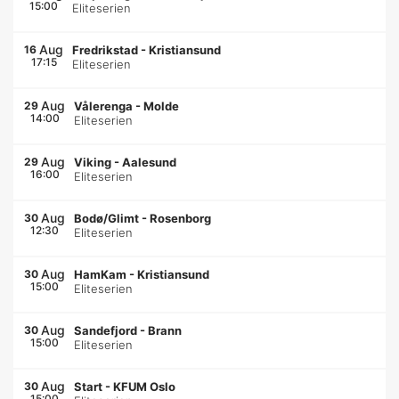
15:00
Eliteserien
Aug
16
Fredrikstad
-
Kristiansund
17:15
Eliteserien
Aug
29
Vålerenga
-
Molde
14:00
Eliteserien
Aug
29
Viking
-
Aalesund
16:00
Eliteserien
Aug
30
Bodø/Glimt
-
Rosenborg
12:30
Eliteserien
Aug
30
HamKam
-
Kristiansund
15:00
Eliteserien
Aug
30
Sandefjord
-
Brann
15:00
Eliteserien
Aug
30
Start
-
KFUM Oslo
15:00