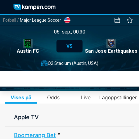
Fotball
/
Major League Soccer
06. sep., 00:30
VS
Austin FC
San Jose Earthquakes
Q2 Stadium (Austin, USA)
Vises på
Odds
Live
Lagoppstillinger
Apple TV
Boomerang Bet