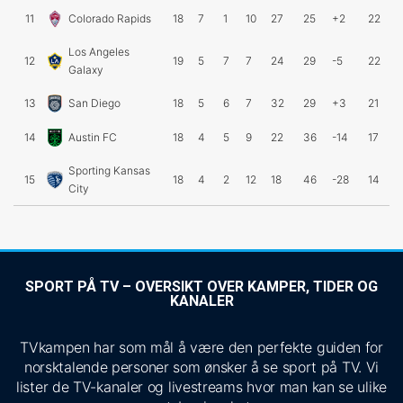
11
Colorado Rapids
18
7
1
10
27
25
+2
22
Los Angeles
12
19
5
7
7
24
29
-5
22
Galaxy
13
San Diego
18
5
6
7
32
29
+3
21
14
Austin FC
18
4
5
9
22
36
-14
17
Sporting Kansas
15
18
4
2
12
18
46
-28
14
City
SPORT PÅ TV – OVERSIKT OVER KAMPER, TIDER OG
KANALER
TVkampen har som mål å være den perfekte guiden for
norsktalende personer som ønsker å se sport på TV. Vi
lister de TV-kanaler og livestreams hvor man kan se ulike