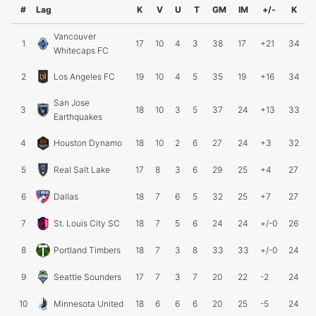
#
Lag
K
V
U
T
GM
IM
+/-
K
Vancouver
1
17
10
4
3
38
17
+21
34
Whitecaps FC
2
Los Angeles FC
19
10
4
5
35
19
+16
34
San Jose
3
18
10
3
5
37
24
+13
33
Earthquakes
4
Houston Dynamo
18
10
2
6
27
24
+3
32
5
Real Salt Lake
17
8
3
6
29
25
+4
27
6
Dallas
18
7
6
5
32
25
+7
27
7
St. Louis City SC
18
7
5
6
24
24
+/-0
26
8
Portland Timbers
18
7
3
8
33
33
+/-0
24
9
Seattle Sounders
17
7
3
7
20
22
-2
24
10
Minnesota United
18
6
6
6
20
25
-5
24