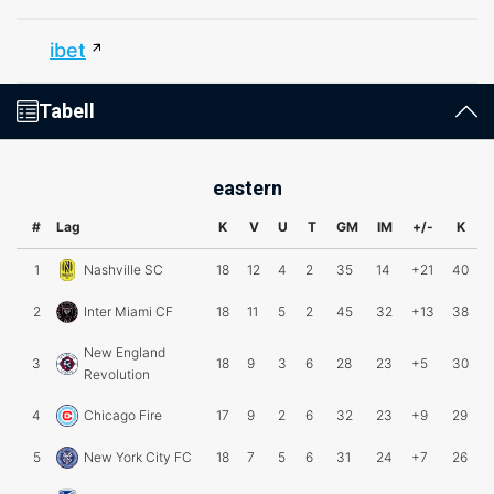
ibet
Tabell
eastern
#
Lag
K
V
U
T
GM
IM
+/-
K
1
Nashville SC
18
12
4
2
35
14
+21
40
2
Inter Miami CF
18
11
5
2
45
32
+13
38
New England
3
18
9
3
6
28
23
+5
30
Revolution
4
Chicago Fire
17
9
2
6
32
23
+9
29
5
New York City FC
18
7
5
6
31
24
+7
26