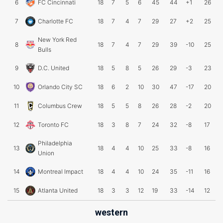
6
FC Cincinnati
18
7
5
6
45
44
+1
26
7
Charlotte FC
18
7
4
7
29
27
+2
25
New York Red
8
18
7
4
7
29
39
-10
25
Bulls
9
D.C. United
18
5
8
5
26
29
-3
23
10
Orlando City SC
18
6
2
10
30
47
-17
20
11
Columbus Crew
18
5
5
8
26
28
-2
20
12
Toronto FC
18
3
8
7
24
32
-8
17
Philadelphia
13
18
4
4
10
25
33
-8
16
Union
14
Montreal Impact
18
4
4
10
24
35
-11
16
15
Atlanta United
18
3
3
12
19
33
-14
12
western