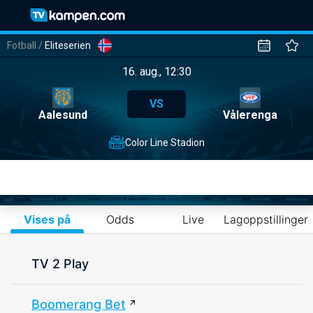
Fotball
/
Eliteserien
16. aug., 12:30
VS
Aalesund
Vålerenga
Color Line Stadion
Vises på
Odds
Live
Lagoppstillinger
TV 2 Play
Boomerang Bet