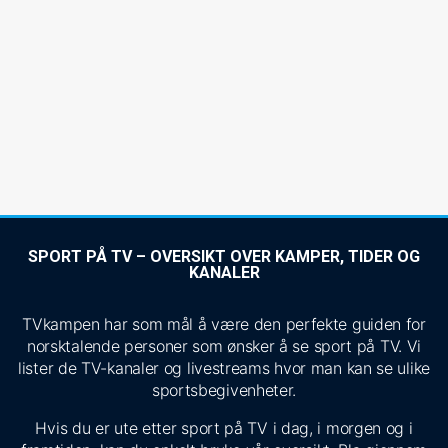
SPORT PÅ TV – OVERSIKT OVER KAMPER, TIDER OG
KANALER
TVkampen har som mål å være den perfekte guiden for
norsktalende personer som ønsker å se sport på TV. Vi
lister de TV-kanaler og livestreams hvor man kan se ulike
sportsbegivenheter.
Hvis du er ute etter sport på TV i dag, i morgen og i