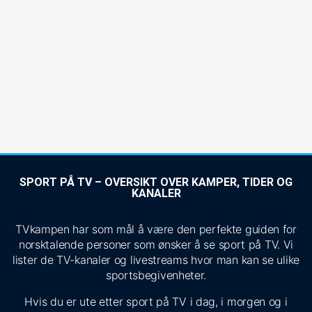
SPORT PÅ TV – OVERSIKT OVER KAMPER, TIDER OG
KANALER
TVkampen har som mål å være den perfekte guiden for
norsktalende personer som ønsker å se sport på TV. Vi
lister de TV-kanaler og livestreams hvor man kan se ulike
sportsbegivenheter.
Hvis du er ute etter sport på TV i dag, i morgen og i