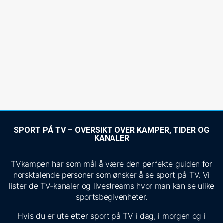
SPORT PÅ TV – OVERSIKT OVER KAMPER, TIDER OG
KANALER
TVkampen har som mål å være den perfekte guiden for
norsktalende personer som ønsker å se sport på TV. Vi
lister de TV-kanaler og livestreams hvor man kan se ulike
sportsbegivenheter.
Hvis du er ute etter sport på TV i dag, i morgen og i