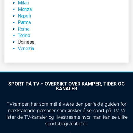
Milan
Monza
Napoli
Parma
Roma
Torino
Udinese
Venezia
SPORT PÅ TV – OVERSIKT OVER KAMPER, TIDER OG
KANALER
TVkampen har som mål å være den perfekte guiden for
norsktalende personer som ønsker å se sport på TV. Vi
lister de TV-kanaler og livestreams hvor man kan se ulike
sportsbegivenheter.