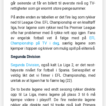
går seirende ut får en billett til øverste nivå og TV-
rettigheter som gir enormt store pengesummer.
På andre enden av tabellen er det fire lag som rykker
ned til League One. EFL Championship er en knalltøff
liga, hvor lagene som rykker ned fra Premier League
ofte har problemer med å rykke rett opp igjen. Fans
av engelsk fotball vet å følge med på
EFL
Championship på TV i dag
, særlig lagene som
kjemper i toppen og kniver om mulig spill på elitenivå.
Segunda Division
Segunda Division
, også kalt La Liga 2, er det nest-
høyeste nivået for fotball i Spania. Seriespillet er
veldig likt det vi finner i EFL Championship, med
unntak av at ligaen har to færre lag (22).
De to beste lagene ved endt sesong rykker direkte
opp til La Liga, mens lagene på plass 3 til 6 må
kjempe videre i playoff. De fire nederste lagene
rykker alle direkte ned til tredje nivå, kalt Primera