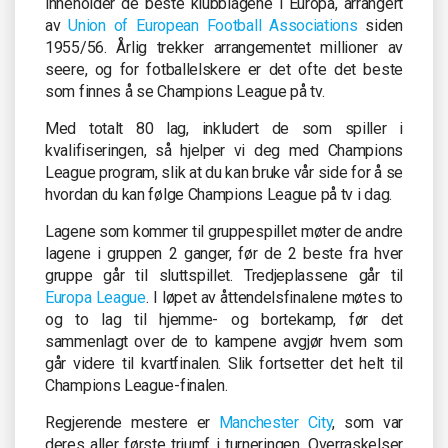
inneholder de beste klubblagene i Europa, arrangert
av
Union of European Football Associations
siden
1955/56. Årlig trekker arrangementet millioner av
seere, og for fotballelskere er det ofte det beste
som finnes å se Champions League på tv.
Med totalt 80 lag, inkludert de som spiller i
kvalifiseringen, så hjelper vi deg med Champions
League program, slik at du kan bruke vår side for å se
hvordan du kan følge Champions League på tv i dag.
Lagene som kommer til gruppespillet møter de andre
lagene i gruppen 2 ganger, før de 2 beste fra hver
gruppe går til sluttspillet. Tredjeplassene går til
Europa League
. I løpet av åttendelsfinalene møtes to
og to lag til hjemme- og bortekamp, før det
sammenlagt over de to kampene avgjør hvem som
går videre til kvartfinalen. Slik fortsetter det helt til
Champions League-finalen.
Regjerende mestere er
Manchester City
, som var
deres aller første triumf i turneringen. Overraskelser