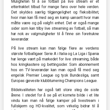
Muligheten til å se fotball på live stream er et
ettertraktet tilbud for mange fans over hele verden.
Det skyldes særlig tilgjengelighet og fleksibilitet,
hvor man kan få med seg en kamp uansett hvor man
måtte være og på valgfri enhet. Det er også mange
sider som kan tilby live streaming av fotball, så man
har nok av valgmuligheter til å finne sin foretrukne
leverandør.
På live stream kan man følge flere av verdens
største fotballigaer. Serie A i Italia og La Liga i Spania
har lenge vært på markedet for live streaming, både
hos kringkastere og bettingsider. Som abonnement
hos en TV-leverandør kan man også få med seg
engelsk Premier League og tysk Bundesliga, samt
Europas gjeveste klubbturnering Champions League.
Bildekvaliteten har også tatt store steg de siste
årene. I stedet for å se på et kornete bilde i et lite
vindu kan man nå følge kamper på livestream i
fullskjerm og HD-kvalitet, som virkelig bidrar til å