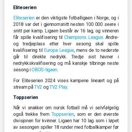
Eliteserien
Eliteserien
er den viktigste fotballigaen i Norge, og i
2018 var det i gjennomsnitt nesten 100 000 seere i
snitt per kamp. Ligaen består av 16 lag, og vinneren
får spille kvalifisering til
Champions League
. Andre-
og tredjeplass etter hver sesong skal spille
kvalifisering til
Europa League
, mens de to nederste
går til direkte nedrykk. Tredje sist havner i
nedrykkskvalifisering og må kanskje tilbringe neste
sesong i
OBOS-ligaen
.
For Eliteserien 2024 vises kampene lineært og på
stream på
TV2
og
TV2 Play
.
Toppserien
Når vi snakker om norsk fotball må vi selvfølgelig
også trekke frem
Toppserien
, som er den øverste
divisjonen for kvinner. Ligaen har 10 lag som i løpet
av sesongen spiller 18 runder med fotballkamper før