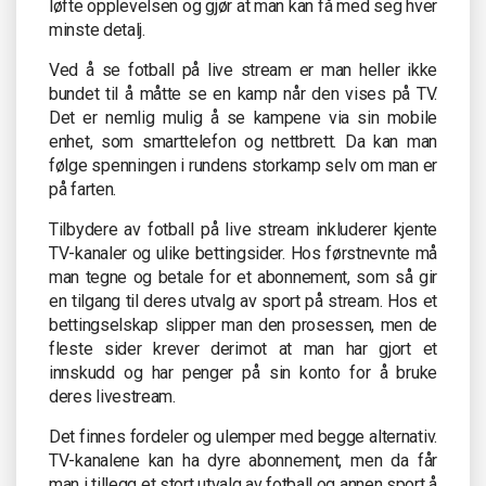
løfte opplevelsen og gjør at man kan få med seg hver
minste detalj.
Ved å se fotball på live stream er man heller ikke
bundet til å måtte se en kamp når den vises på TV.
Det er nemlig mulig å se kampene via sin mobile
enhet, som smarttelefon og nettbrett. Da kan man
følge spenningen i rundens storkamp selv om man er
på farten.
Tilbydere av fotball på live stream inkluderer kjente
TV-kanaler og ulike bettingsider. Hos førstnevnte må
man tegne og betale for et abonnement, som så gir
en tilgang til deres utvalg av sport på stream. Hos et
bettingselskap slipper man den prosessen, men de
fleste sider krever derimot at man har gjort et
innskudd og har penger på sin konto for å bruke
deres livestream.
Det finnes fordeler og ulemper med begge alternativ.
TV-kanalene kan ha dyre abonnement, men da får
man i tillegg et stort utvalg av fotball og annen sport å