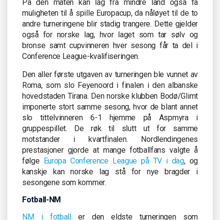
På den måten kan lag fra mindre land også få
muligheten til å spille Europacup, da nåløyet til de to
andre turneringene blir stadig trangere. Dette gjelder
også for norske lag, hvor laget som tar sølv og
bronse samt cupvinneren hver sesong får ta del i
Conference League-kvalifiseringen.
Den aller første utgaven av turneringen ble vunnet av
Roma, som slo Feyenoord i finalen i den albanske
hovedstaden Tirana. Den norske klubben Bodø/Glimt
imponerte stort samme sesong, hvor de blant annet
slo tittelvinneren 6-1 hjemme på Aspmyra i
gruppespillet. De røk til slutt ut for samme
motstander i kvartfinalen. Nordlendingenes
prestasjoner gjorde at mange fotballfans valgte å
følge
Europa Conference League på TV i dag
, og
kanskje kan norske lag stå for nye bragder i
sesongene som kommer.
Fotball-NM
NM i fotball
er den eldste turneringen som