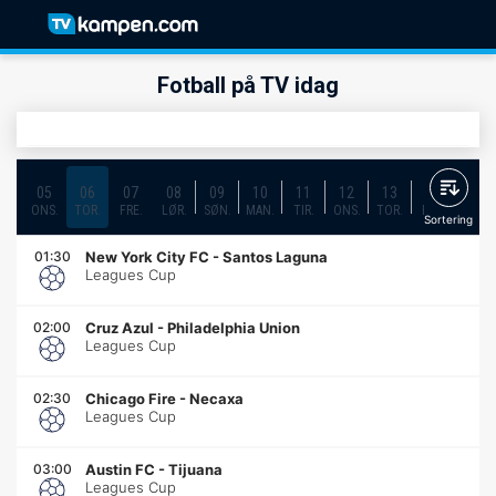
Fotball på TV idag
05
06
07
08
09
10
11
12
13
14
15
ONS.
TOR.
FRE.
LØR.
SØN.
MAN.
TIR.
ONS.
TOR.
FRE.
LØR.
Sortering
01:30
New York City FC
-
Santos Laguna
Leagues Cup
02:00
Cruz Azul
-
Philadelphia Union
Leagues Cup
02:30
Chicago Fire
-
Necaxa
Leagues Cup
03:00
Austin FC
-
Tijuana
Leagues Cup