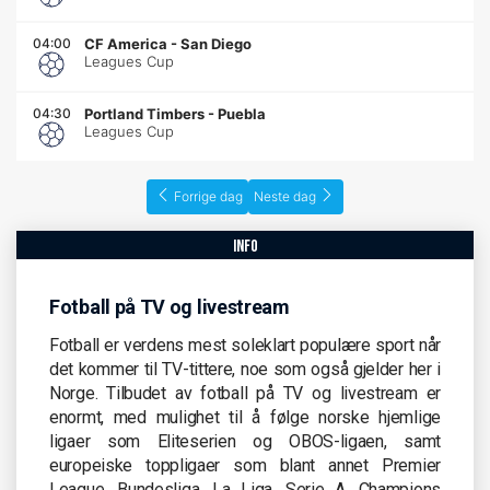
04:00
CF America
-
San Diego
Leagues Cup
04:30
Portland Timbers
-
Puebla
Leagues Cup
Forrige dag
Neste dag
info
Fotball på TV og livestream
Fotball er verdens mest soleklart populære sport når
det kommer til TV-tittere, noe som også gjelder her i
Norge. Tilbudet av fotball på TV og livestream er
enormt, med mulighet til å følge norske hjemlige
ligaer som Eliteserien og OBOS-ligaen, samt
europeiske toppligaer som blant annet Premier
League, Bundesliga, La Liga, Serie A, Champions