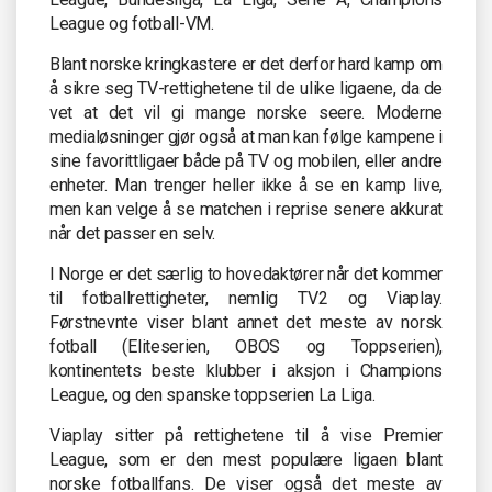
League og fotball-VM.
Blant norske kringkastere er det derfor hard kamp om
å sikre seg TV-rettighetene til de ulike ligaene, da de
vet at det vil gi mange norske seere. Moderne
medialøsninger gjør også at man kan følge kampene i
sine favorittligaer både på TV og mobilen, eller andre
enheter. Man trenger heller ikke å se en kamp live,
men kan velge å se matchen i reprise senere akkurat
når det passer en selv.
I Norge er det særlig to hovedaktører når det kommer
til fotballrettigheter, nemlig TV2 og Viaplay.
Førstnevnte viser blant annet det meste av norsk
fotball (Eliteserien, OBOS og Toppserien),
kontinentets beste klubber i aksjon i Champions
League, og den spanske toppserien La Liga.
Viaplay sitter på rettighetene til å vise Premier
League, som er den mest populære ligaen blant
norske fotballfans. De viser også det meste av