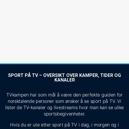
SPORT PÅ TV – OVERSIKT OVER KAMPER, TIDER OG
KANALER
TVkampen har som mål å være den perfekte guiden for
norsktalende personer som ønsker å se sport på TV. Vi
lister de TV-kanaler og livestreams hvor man kan se ulike
sportsbegivenheter.
Hvis du er ute etter sport på TV i dag, i morgen og i