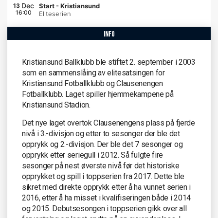
Dec
13
Start
-
Kristiansund
16:00
Eliteserien
info
Kristiansund Ballklubb ble stiftet 2. september i 2003
som en sammenslåing av elitesatsingen for
Kristiansund Fotballklubb og Clausenengen
Fotballklubb. Laget spiller hjemmekampene på
Kristiansund Stadion.
Det nye laget overtok Clausenengens plass på fjerde
nivå i 3.-divisjon og etter to sesonger der ble det
opprykk og 2.-divisjon. Der ble det 7 sesonger og
opprykk etter seriegull i 2012. Så fulgte fire
sesonger på nest øverste nivå før det historiske
opprykket og spill i toppserien fra 2017. Dette ble
sikret med direkte opprykk etter å ha vunnet serien i
2016, etter å ha misset i kvalifiseringen både i 2014
og 2015. Debutsesongen i toppserien gikk over all