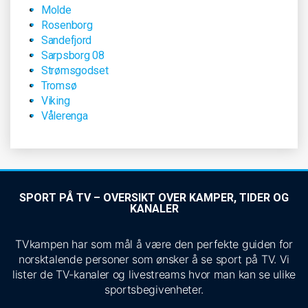
Molde
Rosenborg
Sandefjord
Sarpsborg 08
Strømsgodset
Tromsø
Viking
Vålerenga
SPORT PÅ TV – OVERSIKT OVER KAMPER, TIDER OG
KANALER
TVkampen har som mål å være den perfekte guiden for
norsktalende personer som ønsker å se sport på TV. Vi
lister de TV-kanaler og livestreams hvor man kan se ulike
sportsbegivenheter.