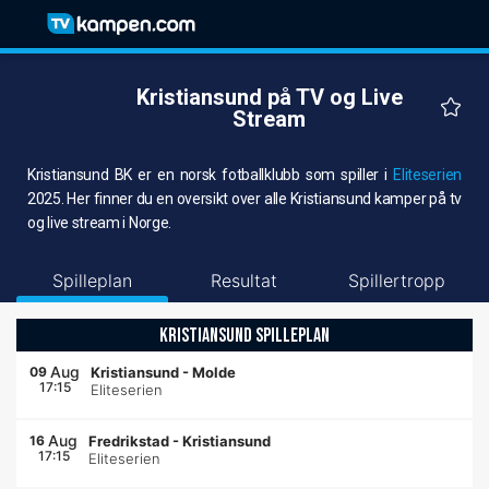
Kristiansund på TV og Live
Stream
Kristiansund BK er en norsk fotballklubb som spiller i
Eliteserien
2025. Her finner du en oversikt over alle Kristiansund kamper på tv
og live stream i Norge.
Spilleplan
Resultat
Spillertropp
KRISTIANSUND SPILLEPLAN
Aug
09
Kristiansund
-
Molde
17:15
Eliteserien
Aug
16
Fredrikstad
-
Kristiansund
17:15
Eliteserien