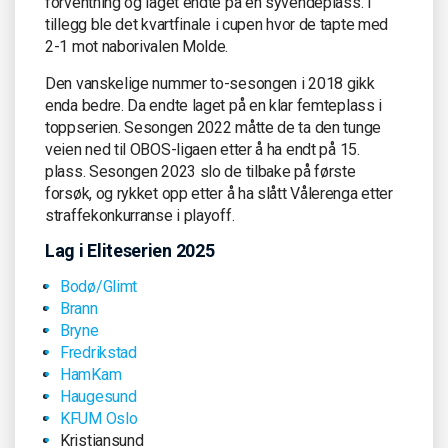
forventning og laget endte på en syvendeplass. I
tillegg ble det kvartfinale i cupen hvor de tapte med
2-1 mot naborivalen Molde.
Den vanskelige nummer to-sesongen i 2018 gikk
enda bedre. Da endte laget på en klar femteplass i
toppserien. Sesongen 2022 måtte de ta den tunge
veien ned til OBOS-ligaen etter å ha endt på 15.
plass. Sesongen 2023 slo de tilbake på første
forsøk, og rykket opp etter å ha slått Vålerenga etter
straffekonkurranse i playoff.
Lag i Eliteserien 2025
Bodø/Glimt
Brann
Bryne
Fredrikstad
HamKam
Haugesund
KFUM Oslo
Kristiansund