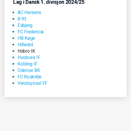
Lag i Dansk 1. divisjon 2024/25
AC Horsens
B 93
Esbjerg
FC Fredericia
HB Køge
Hillerød
Hobro IK
Hvidovre IF
Kolding IF
Odense BK
FC Roskilde
Vendsyssel FF