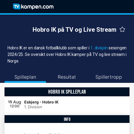
Hobro IK på TV og Live Stream
Hobro IK er en dansk fotballklubb som spiller i
1. divisjon
sesongen
2024/25. Se oversikt over Hobro IK kamper på TV og live stream i
Norge.
Spilleplan
Resultat
Spillertropp
HOBRO IK SPILLEPLAN
Aug
15
Esbjerg
-
Hobro IK
12:00
1. Division
info