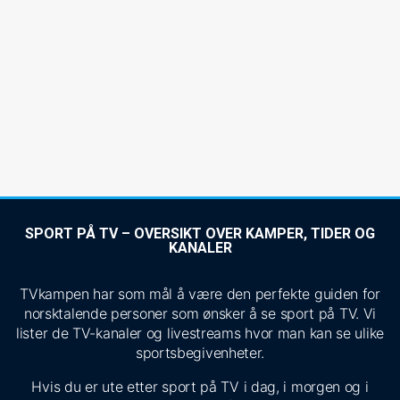
SPORT PÅ TV – OVERSIKT OVER KAMPER, TIDER OG
KANALER
TVkampen har som mål å være den perfekte guiden for
norsktalende personer som ønsker å se sport på TV. Vi
lister de TV-kanaler og livestreams hvor man kan se ulike
sportsbegivenheter.
Hvis du er ute etter sport på TV i dag, i morgen og i