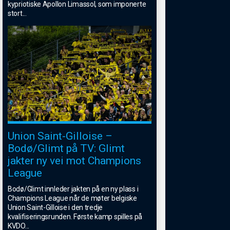
kypriotiske Apollon Limassol, som imponerte
stort
...
Union Saint-Gilloise –
Bodø/Glimt på TV: Glimt
jakter ny vei mot Champions
League
Bodø/Glimt innleder jakten på en ny plass i
Champions League når de møter belgiske
Union Saint-Gilloise i den tredje
kvalifiseringsrunden. Første kamp spilles på
KVDO
...