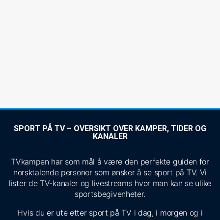
SPORT PÅ TV – OVERSIKT OVER KAMPER, TIDER OG
KANALER
TVkampen har som mål å være den perfekte guiden for
norsktalende personer som ønsker å se sport på TV. Vi
lister de TV-kanaler og livestreams hvor man kan se ulike
sportsbegivenheter.
Hvis du er ute etter sport på TV i dag, i morgen og i