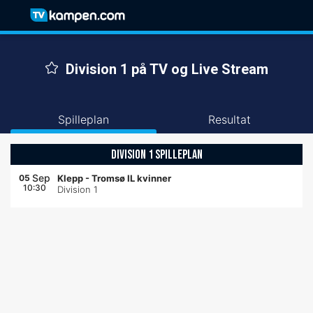
Division 1 på TV og Live Stream
Spilleplan
Resultat
DIVISION 1 SPILLEPLAN
Sep
05
Klepp
-
Tromsø IL kvinner
10:30
Division 1