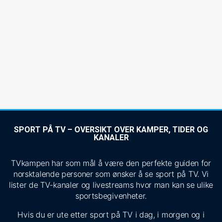
SPORT PÅ TV – OVERSIKT OVER KAMPER, TIDER OG
KANALER
TVkampen har som mål å være den perfekte guiden for
norsktalende personer som ønsker å se sport på TV. Vi
lister de TV-kanaler og livestreams hvor man kan se ulike
sportsbegivenheter.
Hvis du er ute etter sport på TV i dag, i morgen og i