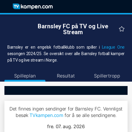
Barnsley FC på TV og Live
Stream
Barnsley er en engelsk fotballklubb som spiller i
League One
sesongen 2024/25. Se oversikt over alle Barnsley fotball kamper
på TV og live stream i Norge.
Spilleplan
Resultat
Spillertropp
Det finnes ingen sendinger for Barnsley FC. Vennligst
besøk
TVkampen.com
for å se alle sendingene.
fre. 07. aug. 2026