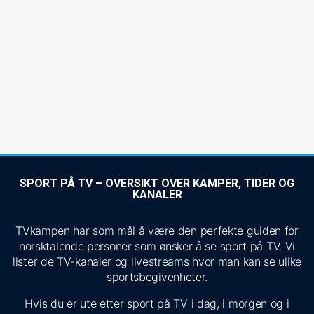
SPORT PÅ TV – OVERSIKT OVER KAMPER, TIDER OG
KANALER
TVkampen har som mål å være den perfekte guiden for
norsktalende personer som ønsker å se sport på TV. Vi
lister de TV-kanaler og livestreams hvor man kan se ulike
sportsbegivenheter.
Hvis du er ute etter sport på TV i dag, i morgen og i