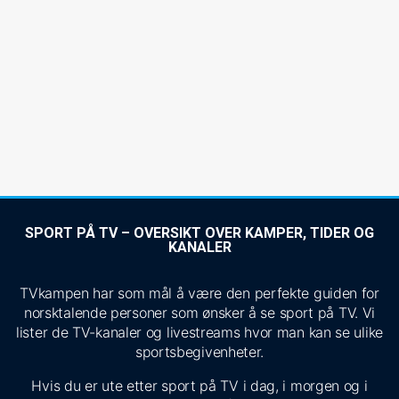
SPORT PÅ TV – OVERSIKT OVER KAMPER, TIDER OG
KANALER
TVkampen har som mål å være den perfekte guiden for
norsktalende personer som ønsker å se sport på TV. Vi
lister de TV-kanaler og livestreams hvor man kan se ulike
sportsbegivenheter.
Hvis du er ute etter sport på TV i dag, i morgen og i