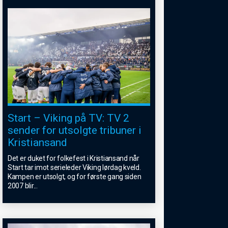
Start – Viking på TV: TV 2
sender for utsolgte tribuner i
Kristiansand
Det er duket for folkefest i Kristiansand når
Start tar imot serieleder Viking lørdag kveld.
Kampen er utsolgt, og for første gang siden
2007 blir
...