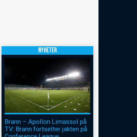
NYHETER
Brann – Apollon Limassol på
TV: Brann fortsetter jakten på
Conference League