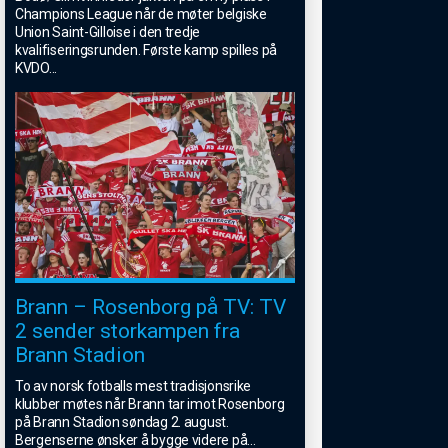
Champions League når de møter belgiske
Union Saint-Gilloise i den tredje
kvalifiseringsrunden. Første kamp spilles på
KVDO
...
Brann – Rosenborg på TV: TV
2 sender storkampen fra
Brann Stadion
To av norsk fotballs mest tradisjonsrike
klubber møtes når Brann tar imot Rosenborg
på Brann Stadion søndag 2. august.
Bergenserne ønsker å bygge videre på
...