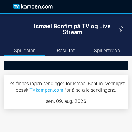
Ismael Bonfim på TV og Live
Stream
Spilleplan
Resultat
Spillertropp
Det finnes ingen sendinger for Ismael Bonfim. Vennligst
besøk
TVkampen.com
for å se alle sendingene.
søn. 09. aug. 2026