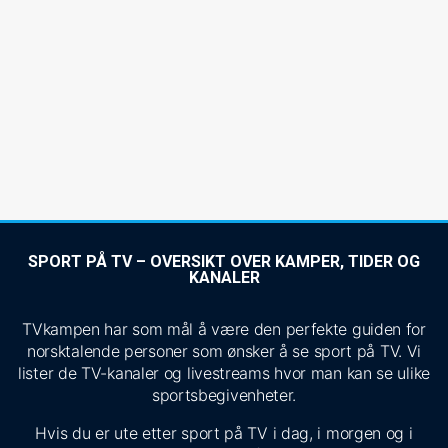
SPORT PÅ TV – OVERSIKT OVER KAMPER, TIDER OG
KANALER
TVkampen har som mål å være den perfekte guiden for
norsktalende personer som ønsker å se sport på TV. Vi
lister de TV-kanaler og livestreams hvor man kan se ulike
sportsbegivenheter.
Hvis du er ute etter sport på TV i dag, i morgen og i