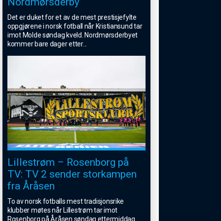
Nordmørsderby
Det er duket for et av de mest prestisjefylte
oppgjørene i norsk fotball når Kristiansund tar
imot Molde søndag kveld. Nordmørsderbyet
kommer bare dager etter
...
Lillestrøm – Rosenborg på
TV: TV 2 sender storkampen
fra Åråsen
To av norsk fotballs mest tradisjonsrike
klubber møtes når Lillestrøm tar imot
Rosenborg på Åråsen søndag ettermiddag.