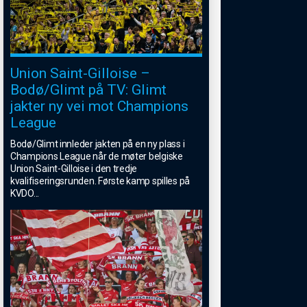
Union Saint-Gilloise –
Bodø/Glimt på TV: Glimt
jakter ny vei mot Champions
League
Bodø/Glimt innleder jakten på en ny plass i
Champions League når de møter belgiske
Union Saint-Gilloise i den tredje
kvalifiseringsrunden. Første kamp spilles på
KVDO
...