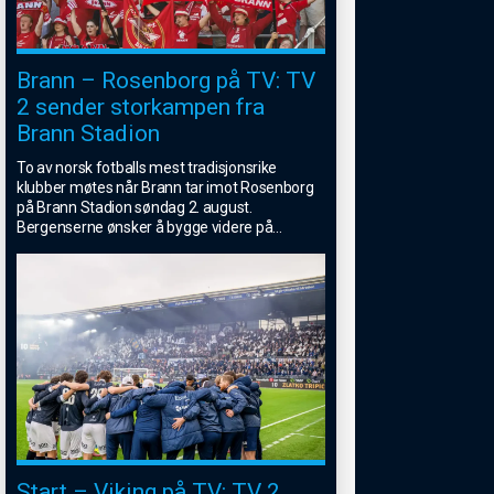
Brann – Rosenborg på TV: TV
2 sender storkampen fra
Brann Stadion
To av norsk fotballs mest tradisjonsrike
klubber møtes når Brann tar imot Rosenborg
på Brann Stadion søndag 2. august.
Bergenserne ønsker å bygge videre på
...
Start – Viking på TV: TV 2