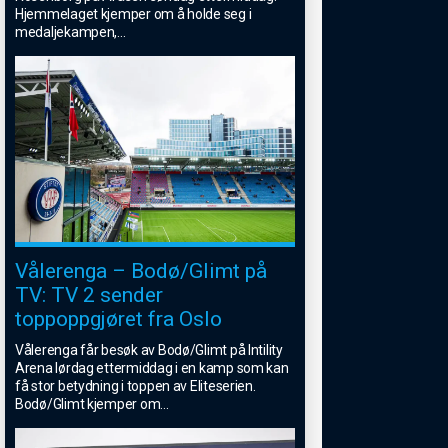
Hjemmelaget kjemper om å holde seg i
medaljekampen,
...
Vålerenga – Bodø/Glimt på
TV: TV 2 sender
toppoppgjøret fra Oslo
Vålerenga får besøk av Bodø/Glimt på Intility
Arena lørdag ettermiddag i en kamp som kan
få stor betydning i toppen av Eliteserien.
Bodø/Glimt kjemper om
...