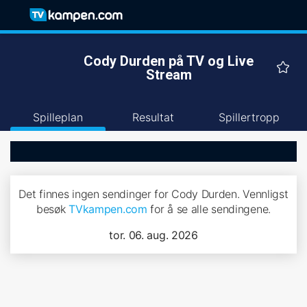
Cody Durden på TV og Live
Stream
Spilleplan
Resultat
Spillertropp
Det finnes ingen sendinger for Cody Durden. Vennligst
besøk
TVkampen.com
for å se alle sendingene.
tor. 06. aug. 2026