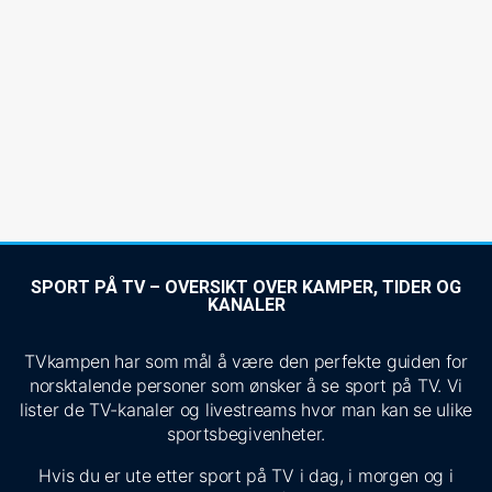
SPORT PÅ TV – OVERSIKT OVER KAMPER, TIDER OG
KANALER
TVkampen har som mål å være den perfekte guiden for
norsktalende personer som ønsker å se sport på TV. Vi
lister de TV-kanaler og livestreams hvor man kan se ulike
sportsbegivenheter.
Hvis du er ute etter sport på TV i dag, i morgen og i