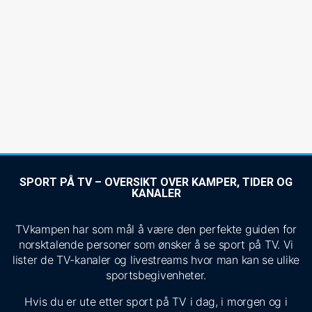
SPORT PÅ TV – OVERSIKT OVER KAMPER, TIDER OG
KANALER
TVkampen har som mål å være den perfekte guiden for
norsktalende personer som ønsker å se sport på TV. Vi
lister de TV-kanaler og livestreams hvor man kan se ulike
sportsbegivenheter.
Hvis du er ute etter sport på TV i dag, i morgen og i