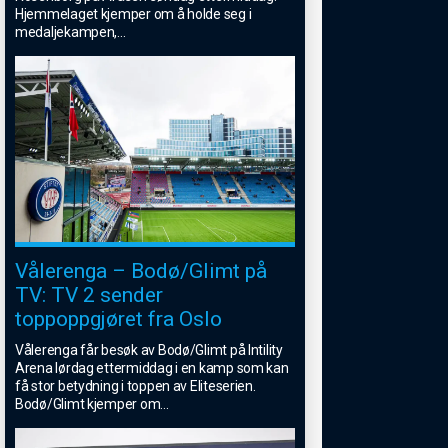
Hjemmelaget kjemper om å holde seg i
medaljekampen,
...
Vålerenga – Bodø/Glimt på
TV: TV 2 sender
toppoppgjøret fra Oslo
Vålerenga får besøk av Bodø/Glimt på Intility
Arena lørdag ettermiddag i en kamp som kan
få stor betydning i toppen av Eliteserien.
Bodø/Glimt kjemper om
...