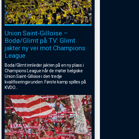
Union Saint-Gilloise –
Bodø/Glimt på TV: Glimt
jakter ny vei mot Champions
League
Bodø/Glimt innleder jakten på en ny plass i
Champions League når de møter belgiske
Union Saint-Gilloise i den tredje
kvalifiseringsrunden. Første kamp spilles på
KVDO
...