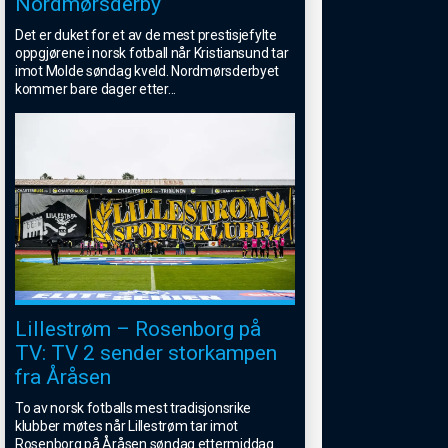
Nordmørsderby
Det er duket for et av de mest prestisjefylte
oppgjørene i norsk fotball når Kristiansund tar
imot Molde søndag kveld. Nordmørsderbyet
kommer bare dager etter
...
Lillestrøm – Rosenborg på
TV: TV 2 sender storkampen
fra Åråsen
To av norsk fotballs mest tradisjonsrike
klubber møtes når Lillestrøm tar imot
Rosenborg på Åråsen søndag ettermiddag.