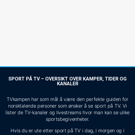
SPORT PÅ TV – OVERSIKT OVER KAMPER, TIDER OG
KANALER
TVkampen har som mål å være den perfekte guiden for
norsktalende personer som ønsker å se sport på TV. Vi
lister de TV-kanaler og livestreams hvor man kan se ulike
sportsbegivenheter.
Hvis du er ute etter sport på TV i dag, i morgen og i