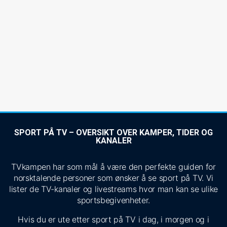
SPORT PÅ TV – OVERSIKT OVER KAMPER, TIDER OG
KANALER
TVkampen har som mål å være den perfekte guiden for
norsktalende personer som ønsker å se sport på TV. Vi
lister de TV-kanaler og livestreams hvor man kan se ulike
sportsbegivenheter.
Hvis du er ute etter sport på TV i dag, i morgen og i