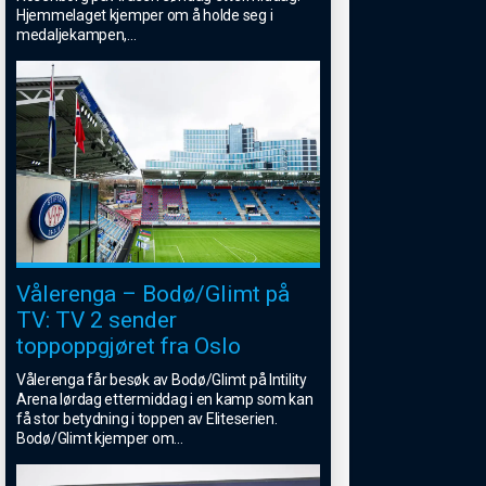
Hjemmelaget kjemper om å holde seg i
medaljekampen,
...
Vålerenga – Bodø/Glimt på
TV: TV 2 sender
toppoppgjøret fra Oslo
Vålerenga får besøk av Bodø/Glimt på Intility
Arena lørdag ettermiddag i en kamp som kan
få stor betydning i toppen av Eliteserien.
Bodø/Glimt kjemper om
...