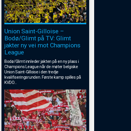
Union Saint-Gilloise –
Bodø/Glimt på TV: Glimt
jakter ny vei mot Champions
League
Bodø/Glimt innleder jakten på en ny plass i
Champions League når de møter belgiske
Union Saint-Gilloise i den tredje
kvalifiseringsrunden. Første kamp spilles på
KVDO
...