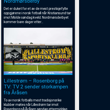
Nordmørsderby
Det er duket for et av de mest prestisjefylte
oppgjørene i norsk fotball når Kristiansund tar
imot Molde søndag kveld. Nordmørsderbyet
kommer bare dager etter
...
Lillestrøm – Rosenborg på
TV: TV 2 sender storkampen
fra Åråsen
To av norsk fotballs mest tradisjonsrike
klubber møtes når Lillestrøm tar imot
Rosenborg på Åråsen søndag ettermiddag.