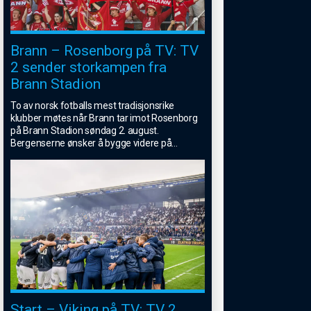
Brann – Rosenborg på TV: TV
2 sender storkampen fra
Brann Stadion
To av norsk fotballs mest tradisjonsrike
klubber møtes når Brann tar imot Rosenborg
på Brann Stadion søndag 2. august.
Bergenserne ønsker å bygge videre på
...
Start – Viking på TV: TV 2