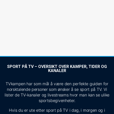
SPORT PÅ TV – OVERSIKT OVER KAMPER, TIDER OG
KANALER
TVkampen har som mål å være den perfekte guiden for
norsktalende personer som ønsker å se sport på TV. Vi
lister de TV-kanaler og livestreams hvor man kan se ulike
sportsbegivenheter.
Hvis du er ute etter sport på TV i dag, i morgen og i