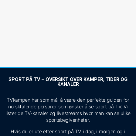
SPORT PÅ TV – OVERSIKT OVER KAMPER, TIDER OG
KANALER
TVkampen har som mål å være den perfekte guiden for
norsktalende personer som ønsker å se sport på TV. Vi
lister de TV-kanaler og livestreams hvor man kan se ulike
sportsbegivenheter.
Hvis du er ute etter sport på TV i dag, i morgen og i