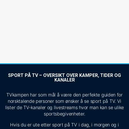
SPORT PÅ TV – OVERSIKT OVER KAMPER, TIDER OG
KANALER
TVkampen har som mål å være den perfekte guiden for
norsktalende personer som ønsker å se sport på TV. Vi
lister de TV-kanaler og livestreams hvor man kan se ulike
sportsbegivenheter.
Hvis du er ute etter sport på TV i dag, i morgen og i