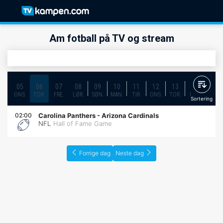
Am fotball på TV og stream
05
06
07
08
09
10
11
12
13
14
15
ONS.
TOR.
FRE.
LØR.
SØN.
MAN.
TIR.
ONS.
TOR.
FRE.
LØR.
Sortering
02:00
Carolina Panthers
-
Arizona Cardinals
NFL
Hall of Fame Game
Forrige dag
Neste dag