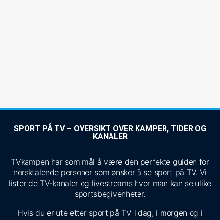
SPORT PÅ TV – OVERSIKT OVER KAMPER, TIDER OG
KANALER
TVkampen har som mål å være den perfekte guiden for
norsktalende personer som ønsker å se sport på TV. Vi
lister de TV-kanaler og livestreams hvor man kan se ulike
sportsbegivenheter.
Hvis du er ute etter sport på TV i dag, i morgen og i