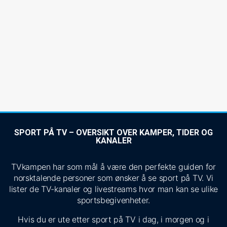
SPORT PÅ TV – OVERSIKT OVER KAMPER, TIDER OG
KANALER
TVkampen har som mål å være den perfekte guiden for
norsktalende personer som ønsker å se sport på TV. Vi
lister de TV-kanaler og livestreams hvor man kan se ulike
sportsbegivenheter.
Hvis du er ute etter sport på TV i dag, i morgen og i