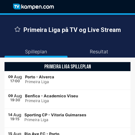
Primeira Liga på TV og Live Stream
Spilleplan
Resultat
PRIMEIRA LIGA SPILLEPLAN
Aug
09
Porto
-
Alverca
17:00
Primeira Liga
Aug
09
Benfica
-
Academico Viseu
19:30
Primeira Liga
Aug
14
Sporting CP
-
Vitoria Guimaraes
19:15
Primeira Liga
Aug
15
Rio Ave FC
-
Porto