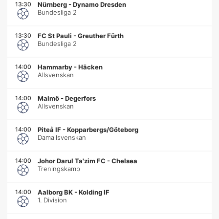
13:30
Nürnberg
-
Dynamo Dresden
Bundesliga 2
13:30
FC St Pauli
-
Greuther Fürth
Bundesliga 2
14:00
Hammarby
-
Häcken
Allsvenskan
14:00
Malmö
-
Degerfors
Allsvenskan
14:00
Piteå IF
-
Kopparbergs/Göteborg
Damallsvenskan
14:00
Johor Darul Ta'zim FC
-
Chelsea
Treningskamp
14:00
Aalborg BK
-
Kolding IF
1. Division