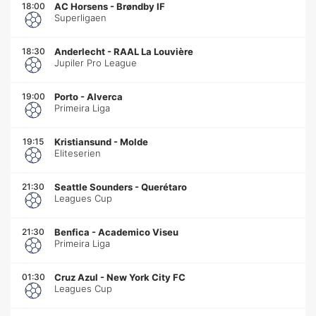
18:00
AC Horsens
-
Brøndby IF
Superligaen
18:30
Anderlecht
-
RAAL La Louvière
Jupiler Pro League
19:00
Porto
-
Alverca
Primeira Liga
19:15
Kristiansund
-
Molde
Eliteserien
21:30
Seattle Sounders
-
Querétaro
Leagues Cup
21:30
Benfica
-
Academico Viseu
Primeira Liga
01:30
Cruz Azul
-
New York City FC
Leagues Cup