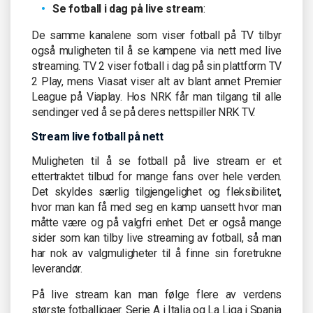
Se fotball i dag på live stream
:
De samme kanalene som viser fotball på TV tilbyr
også muligheten til å se kampene via nett med live
streaming. TV 2 viser fotball i dag på sin plattform TV
2 Play, mens Viasat viser alt av blant annet Premier
League på Viaplay. Hos NRK får man tilgang til alle
sendinger ved å se på deres nettspiller NRK TV.
Stream live fotball på nett
Muligheten til å se fotball på live stream er et
ettertraktet tilbud for mange fans over hele verden.
Det skyldes særlig tilgjengelighet og fleksibilitet,
hvor man kan få med seg en kamp uansett hvor man
måtte være og på valgfri enhet. Det er også mange
sider som kan tilby live streaming av fotball, så man
har nok av valgmuligheter til å finne sin foretrukne
leverandør.
På live stream kan man følge flere av verdens
største fotballigaer. Serie A i Italia og La Liga i Spania