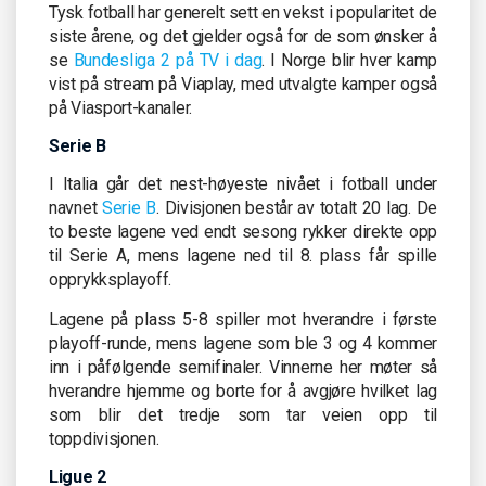
Tysk fotball har generelt sett en vekst i popularitet de
siste årene, og det gjelder også for de som ønsker å
se
Bundesliga 2 på TV i dag
. I Norge blir hver kamp
vist på stream på Viaplay, med utvalgte kamper også
på Viasport-kanaler.
Serie B
I Italia går det nest-høyeste nivået i fotball under
navnet
Serie B
. Divisjonen består av totalt 20 lag. De
to beste lagene ved endt sesong rykker direkte opp
til Serie A, mens lagene ned til 8. plass får spille
opprykksplayoff.
Lagene på plass 5-8 spiller mot hverandre i første
playoff-runde, mens lagene som ble 3 og 4 kommer
inn i påfølgende semifinaler. Vinnerne her møter så
hverandre hjemme og borte for å avgjøre hvilket lag
som blir det tredje som tar veien opp til
toppdivisjonen.
Ligue 2