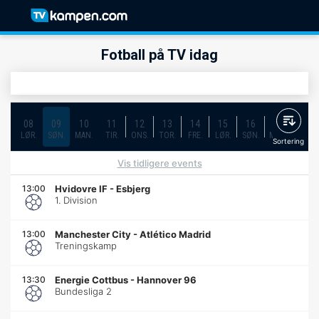
Fotball på TV idag
08
09
10
11
12
13
14
15
16
17
18
LØR.
SØN.
MAN.
TIR.
ONS.
TOR.
FRE.
LØR.
SØN.
MAN.
TIR.
Sortering
Vis tidligere events
13:00
Hvidovre IF
-
Esbjerg
1. Division
13:00
Manchester City
-
Atlético Madrid
Treningskamp
13:30
Energie Cottbus
-
Hannover 96
Bundesliga 2