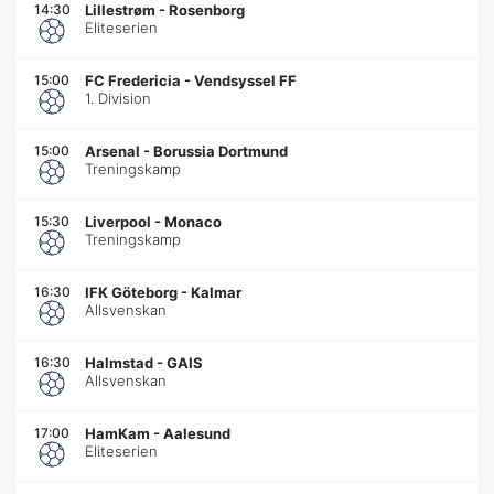
14:30
Lillestrøm
-
Rosenborg
Eliteserien
15:00
FC Fredericia
-
Vendsyssel FF
1. Division
15:00
Arsenal
-
Borussia Dortmund
Treningskamp
15:30
Liverpool
-
Monaco
Treningskamp
16:30
IFK Göteborg
-
Kalmar
Allsvenskan
16:30
Halmstad
-
GAIS
Allsvenskan
17:00
HamKam
-
Aalesund
Eliteserien