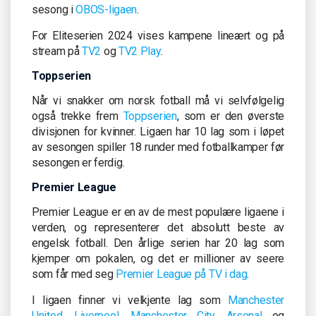
sesong i
OBOS-ligaen
.
For Eliteserien 2024 vises kampene lineært og på
stream på
TV2
og
TV2 Play
.
Toppserien
Når vi snakker om norsk fotball må vi selvfølgelig
også trekke frem
Toppserien
, som er den øverste
divisjonen for kvinner. Ligaen har 10 lag som i løpet
av sesongen spiller 18 runder med fotballkamper før
sesongen er ferdig.
Premier League
Premier League er en av de mest populære ligaene i
verden, og representerer det absolutt beste av
engelsk fotball. Den årlige serien har 20 lag som
kjemper om pokalen, og det er millioner av seere
som får med seg
Premier League på TV i dag
.
I ligaen finner vi velkjente lag som
Manchester
United
,
Liverpool
,
Manchester City
,
Arsenal
og