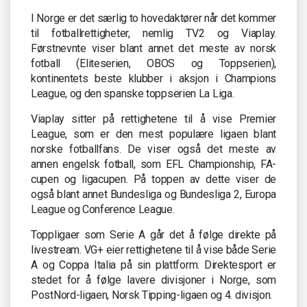
I Norge er det særlig to hovedaktører når det kommer
til fotballrettigheter, nemlig TV2 og Viaplay.
Førstnevnte viser blant annet det meste av norsk
fotball (Eliteserien, OBOS og Toppserien),
kontinentets beste klubber i aksjon i Champions
League, og den spanske toppserien La Liga.
Viaplay sitter på rettighetene til å vise Premier
League, som er den mest populære ligaen blant
norske fotballfans. De viser også det meste av
annen engelsk fotball, som EFL Championship, FA-
cupen og ligacupen. På toppen av dette viser de
også blant annet Bundesliga og Bundesliga 2, Europa
League og Conference League.
Toppligaer som Serie A går det å følge direkte på
livestream. VG+ eier rettighetene til å vise både Serie
A og Coppa Italia på sin plattform. Direktesport er
stedet for å følge lavere divisjoner i Norge, som
PostNord-ligaen, Norsk Tipping-ligaen og 4. divisjon.