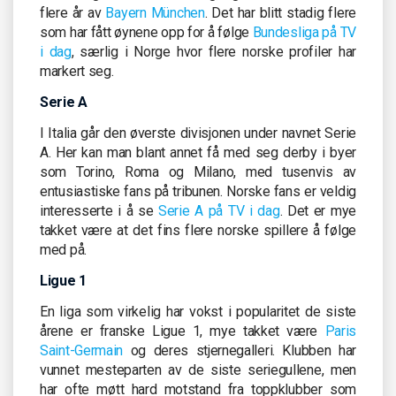
flere år av
Bayern München
. Det har blitt stadig flere
som har fått øynene opp for å følge
Bundesliga på TV
i dag
, særlig i Norge hvor flere norske profiler har
markert seg.
Serie A
I Italia går den øverste divisjonen under navnet Serie
A. Her kan man blant annet få med seg derby i byer
som Torino, Roma og Milano, med tusenvis av
entusiastiske fans på tribunen. Norske fans er veldig
interesserte i å se
Serie A på TV i dag
. Det er mye
takket være at det fins flere norske spillere å følge
med på.
Ligue 1
En liga som virkelig har vokst i popularitet de siste
årene er franske Ligue 1, mye takket være
Paris
Saint-Germain
og deres stjernegalleri. Klubben har
vunnet mesteparten av de siste seriegullene, men
har ofte møtt hard motstand fra toppklubber som