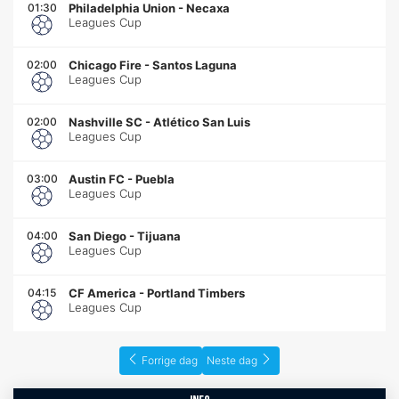
01:30
Philadelphia Union
-
Necaxa
Leagues Cup
02:00
Chicago Fire
-
Santos Laguna
Leagues Cup
02:00
Nashville SC
-
Atlético San Luis
Leagues Cup
03:00
Austin FC
-
Puebla
Leagues Cup
04:00
San Diego
-
Tijuana
Leagues Cup
04:15
CF America
-
Portland Timbers
Leagues Cup
Forrige dag
Neste dag