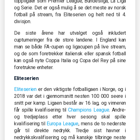
toppligaer som Premier League, Bundesliga, La Liga
og Serie. Det er også mulig å se det meste av norsk
fotball på stream, fra Eliteserien og helt ned til 4.
divisjon.
De siste årene har utvalget også inkludert
cupturneringer fra de store landene. I England kan
man se både FA-cupen og ligacupen på live stream,
og de som foretrekker italiensk eller spansk fotball
kan også nyte Coppa Italia og Copa del Rey på sine
foretrukne enheter.
Eliteserien
Eliteserien
er den viktigste fotballigaen i Norge, og i
2018 var det i gjennomsnitt nesten 100 000 seere i
snitt per kamp. Ligaen består av 16 lag, og vinneren
får spille kvalifisering til
Champions League
. Andre-
og tredjeplass etter hver sesong skal spille
kvalifisering til
Europa League
, mens de to nederste
går til direkte nedrykk. Tredje sist havner i
nedrykkskvalifisering og må kanskje tilbringe neste