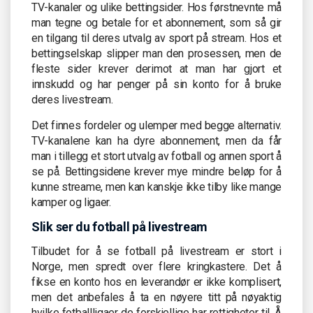
TV-kanaler og ulike bettingsider. Hos førstnevnte må
man tegne og betale for et abonnement, som så gir
en tilgang til deres utvalg av sport på stream. Hos et
bettingselskap slipper man den prosessen, men de
fleste sider krever derimot at man har gjort et
innskudd og har penger på sin konto for å bruke
deres livestream.
Det finnes fordeler og ulemper med begge alternativ.
TV-kanalene kan ha dyre abonnement, men da får
man i tillegg et stort utvalg av fotball og annen sport å
se på. Bettingsidene krever mye mindre beløp for å
kunne streame, men kan kanskje ikke tilby like mange
kamper og ligaer.
Slik ser du fotball på livestream
Tilbudet for å se fotball på livestream er stort i
Norge, men spredt over flere kringkastere. Det å
fikse en konto hos en leverandør er ikke komplisert,
men det anbefales å ta en nøyere titt på nøyaktig
hvilke fotballligaer de forskjellige har rettigheter til. Å