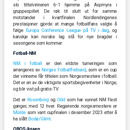
slo tittelvinneren 6-1 hjemme på Aspmyra i
gruppespillet. De røk til slutt ut for samme
motstander i kvartfinalen. Nordlendingenes
prestasjoner gjorde at mange fotballfans valgte å
følge
Europa Conference League på TV i dag
, og
kanskje kan norske lag stå for nye bragder i
sesongene som kommer.
Fotball-NM
NM i fotball
er den eldste turneringen som
arrangeres av
Norges Fotballforbund
, som er en cup
der vinnerne får tittelen som Norgesmestere i fotball.
Det er en av de viktigste sportsbegivenheter i Norge,
og blir vist på gratis-TV.
Det er
Rosenborg
og
Odd
som har vunnet NM flest
ganger, med 12 hver. Regjerende norgesmestere er
Molde
som vant cupfinalen i desember 2023 etter å
ha slått
Bodø/Glimt
.
OBOS-ligaen