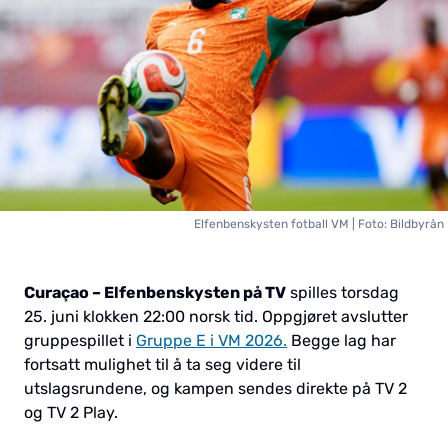
Elfenbenskysten fotball VM | Foto: Bildbyrån
Curaçao – Elfenbenskysten på TV
spilles torsdag
25. juni klokken 22:00 norsk tid. Oppgjøret avslutter
gruppespillet i
Gruppe E i VM 2026.
Begge lag har
fortsatt mulighet til å ta seg videre til
utslagsrundene, og kampen sendes direkte på TV 2
og TV 2 Play.