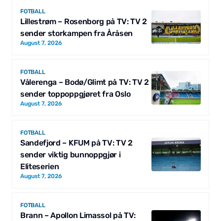
FOTBALL
Lillestrøm – Rosenborg på TV: TV 2
sender storkampen fra Åråsen
August 7, 2026
FOTBALL
Vålerenga – Bodø/Glimt på TV: TV 2
sender toppoppgjøret fra Oslo
August 7, 2026
FOTBALL
Sandefjord – KFUM på TV: TV 2
sender viktig bunnoppgjør i
Eliteserien
August 7, 2026
FOTBALL
Brann – Apollon Limassol på TV: