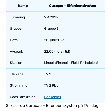
Kamp
Curaçao – Elfenbenskysten
Turnering
VM 2026
Gruppe
Gruppe E
Dato
25. juni 2026
Avspark
22:00 (norsk tid)
Stadion
Lincoln Financial Field, Philadelphia
TV-kanal
TV 2
Strømming
TV 2 Play
Odds i artikkelen
Bankonbet
Slik ser du Curaçao – Elfenbenskysten på TV i dag