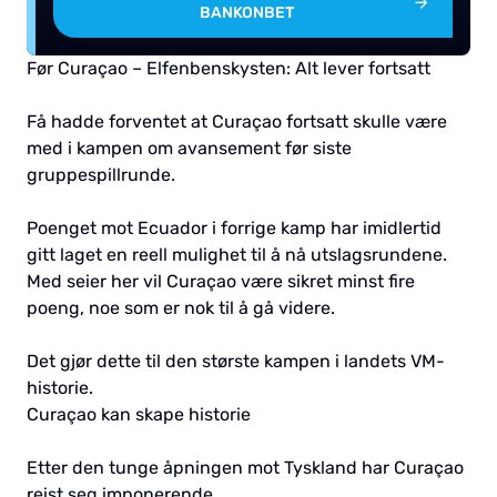
BANKONBET
Før Curaçao – Elfenbenskysten: Alt lever fortsatt
Få hadde forventet at Curaçao fortsatt skulle være
med i kampen om avansement før siste
gruppespillrunde.
Poenget mot Ecuador i forrige kamp har imidlertid
gitt laget en reell mulighet til å nå utslagsrundene.
Med seier her vil Curaçao være sikret minst fire
poeng, noe som er nok til å gå videre.
Det gjør dette til den største kampen i landets VM-
historie.
Curaçao kan skape historie
Etter den tunge åpningen mot Tyskland har Curaçao
reist seg imponerende.