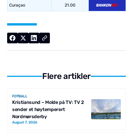
Curaçao
21.00
Flere artikler
FOTBALL
Kristiansund – Molde på TV: TV 2
sender et høytemperert
Nordmørsderby
August 7, 2026