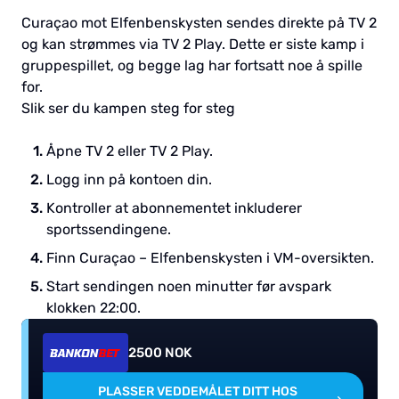
Curaçao mot Elfenbenskysten sendes direkte på TV 2
og kan strømmes via TV 2 Play. Dette er siste kamp i
gruppespillet, og begge lag har fortsatt noe å spille
for.
Slik ser du kampen steg for steg
Åpne TV 2 eller TV 2 Play.
Logg inn på kontoen din.
Kontroller at abonnementet inkluderer
sportssendingene.
Finn Curaçao – Elfenbenskysten i VM-oversikten.
Start sendingen noen minutter før avspark
klokken 22:00.
2500 NOK
PLASSER VEDDEMÅLET DITT HOS