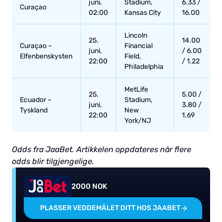
juni,
Stadium,
6.33 /
Curaçao
02:00
Kansas City
16.00
Lincoln
25.
14.00
Curaçao –
Financial
juni,
/ 6.00
Elfenbenskysten
Field,
22:00
/ 1.22
Philadelphia
MetLife
25.
5.00 /
Ecuador –
Stadium,
juni,
3.80 /
Tyskland
New
22:00
1.69
York/NJ
Odds fra JaaBet. Artikkelen oppdateres når flere
odds blir tilgjengelige.
2000 NOK
PLASSER VEDDEMÅLET DITT HOS JAABET