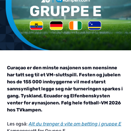
Curaçao er den minste nasjonen som noensinne
har tatt seg til et VM-sluttspill. Festen og jubelen
hos de 155 000 innbyggerne vil med størst
sannsynlighet legge seg når turneringen sparkes i
gang. Tyskland, Ecuador og Elfenbenskysten
venter for øynasjonen. Følg hele fotball-VM 2026
hos TVkampen.
Les også:
Alt du trenger å vite om betting i gruppe E
Kampoppsett for Gruppe E