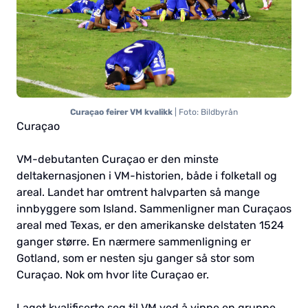
Curaçao feirer VM kvalikk
| Foto: Bildbyrån
Curaçao
VM-debutanten Curaçao er den minste
deltakernasjonen i VM-historien, både i folketall og
areal. Landet har omtrent halvparten så mange
innbyggere som Island. Sammenligner man Curaçaos
areal med Texas, er den amerikanske delstaten 1524
ganger større. En nærmere sammenligning er
Gotland, som er nesten sju ganger så stor som
Curaçao. Nok om hvor lite Curaçao er.
Laget kvalifiserte seg til VM ved å vinne en gruppe