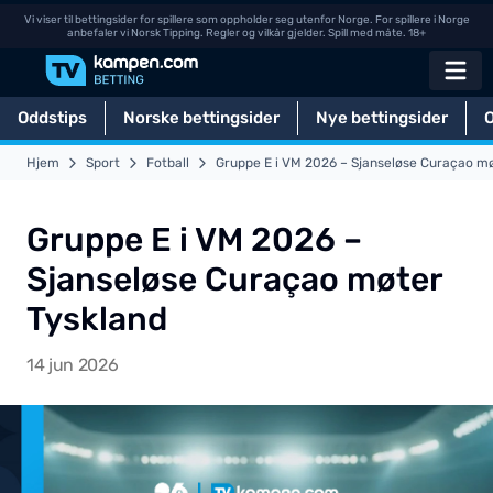
Vi viser til bettingsider for spillere som oppholder seg utenfor Norge. For spillere i Norge
anbefaler vi Norsk Tipping. Regler og vilkår gjelder. Spill med måte. 18+
Oddstips
Norske bettingsider
Nye bettingsider
Hjem
Sport
Fotball
Gruppe E i VM 2026 – Sjanseløse Curaçao mø
Gruppe E i VM 2026 –
Sjanseløse Curaçao møter
Tyskland
14 jun 2026