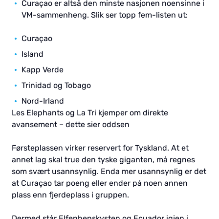
Curaçao er altså den minste nasjonen noensinne i
VM-sammenheng. Slik ser topp fem-listen ut:
Curaçao
Island
Kapp Verde
Trinidad og Tobago
Nord-Irland
Les Elephants og La Tri kjemper om direkte
avansement – dette sier oddsen
Førsteplassen virker reservert for Tyskland. At et
annet lag skal true den tyske giganten, må regnes
som svært usannsynlig. Enda mer usannsynlig er det
at Curaçao tar poeng eller ender på noen annen
plass enn fjerdeplass i gruppen.
Dermed står Elfenbenskysten og Ecuador igjen i