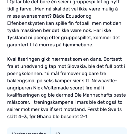
I Qatar ble det bare én seier i gruppespillet og nytt
tidlig farvel. Men nå skal det vel ikke være mulig å
misse avansement? Både Ecuador og
Elfenbenskysten kan spille fin fotball, men mot den
tyske maskinen bør det ikke være nok. Har ikke
Tyskland ni poeng etter gruppespillet, kommer det
garantert til å murres på hjemmebane.
Kvalifiseringen gikk nærmest som en dans. Bortsett
fra et unødvendig tap mot Slovakia, ble det full pott i
poengkolonnen. 16 mål fremover og bare tre
baklengsmål på seks kamper sier sitt. Newcastle-
angriperen Nick Woltemade scoret fire mål i
kvalifiseringen og ble dermed Die Mannschafts beste
målscorer. I treningskampene i mars ble det også to
seirer mot mer kvalifisert motstand. Først ble Sveits
slått 4–3, før Ghana ble beseiret 2–1.