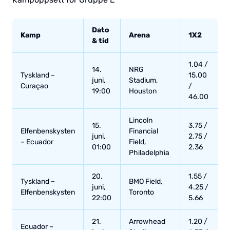
Dato
Kamp
Arena
1X2
& tid
1.04 /
14.
NRG
Tyskland –
15.00
juni,
Stadium,
Curaçao
/
19:00
Houston
46.00
Lincoln
15.
3.75 /
Elfenbenskysten
Financial
juni,
2.75 /
– Ecuador
Field,
01:00
2.36
Philadelphia
20.
1.55 /
Tyskland –
BMO Field,
juni,
4.25 /
Elfenbenskysten
Toronto
22:00
5.66
21.
Arrowhead
1.20 /
Ecuador –