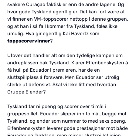
svakere Curaçao faktisk er enn de andre lagene. Og
hvor gode Tyskland egentlig er. Det kan fort være at
vi finner en VM-toppscorer nettopp i denne gruppen,
og at han i så fall kommer fra Tyskland, føles ikke
umulig. Hva gir egentlig Kai Havertz som
toppscorervinner
?
Utover det handler alt om den tydelige kampen om
andreplassen bak Tyskland. Klarer Elfenbenskysten å
få hull på Ecuador i premieren, har de en
sluttspillplass å forsvare. Men Ecuador ser utrolig
sterke ut defensivt. Skal vi leke litt med hvordan
Gruppe E ender?
Tyskland tar ni poeng og scorer over ti mål i
gruppespillet. Ecuador slipper inn to mål, begge mot
Tyskland, og ender som nummer to med seks poeng.
Elfenbenskysten leverer gode prestasjoner mot både
Ecuador og Tyskland, men misser sluttspillet igjen.