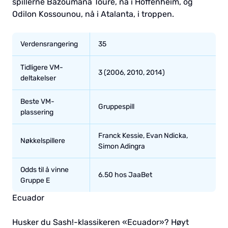
spillerne Bazoumana Touré, nå i Hoffenheim, og
Odilon Kossounou, nå i Atalanta, i troppen.
Verdensrangering
35
Tidligere VM-
3 (2006, 2010, 2014)
deltakelser
Beste VM-
Gruppespill
plassering
Franck Kessie, Evan Ndicka,
Nøkkelspillere
Simon Adingra
Odds til å vinne
6.50 hos JaaBet
Gruppe E
Ecuador
Husker du Sash!-klassikeren «Ecuador»? Høyt