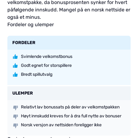
velkomstpakke, da bonusprosenten synker for hvert
påfølgende innskudd. Mangel på en norsk nettside er
også et minus.
Fordeler og ulemper
FORDELER
Svimlende velkomstbonus
Godt egnet for storspillere
Bredt spillutvalg
ULEMPER
Relativt lav bonussats på deler av velkomstpakken
Høyt innskudd kreves for å dra full nytte av bonuser
Norsk versjon av nettsiden foreligger ikke