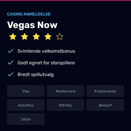
CASINO ANMELDELSE
Vegas Now
Svimlende velkomstbonus
Godt egnet for storspillere
Bredt spillutvalg
Visa
Mastercard
Kryptovaluta
AstroPay
MiFinity
Neosurf
Jeton