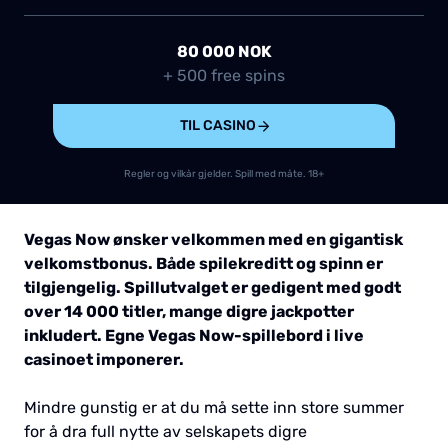
80 000 NOK
+ 500 free spins
TIL CASINO
Regler og vilkår gjelder. Spill med måte. 18+
Vegas Now ønsker velkommen med en gigantisk
velkomstbonus. Både spilekreditt og spinn er
tilgjengelig. Spillutvalget er gedigent med godt
over 14 000 titler, mange digre jackpotter
inkludert. Egne Vegas Now-spillebord i live
casinoet imponerer.
Mindre gunstig er at du må sette inn store summer
for å dra full nytte av selskapets digre