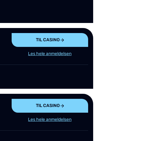
TIL CASINO
Les hele anmeldelsen
TIL CASINO
Les hele anmeldelsen