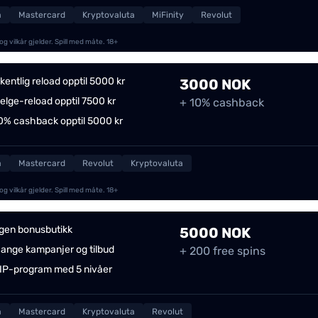
a
Mastercard
Kryptovaluta
MiFinity
Revolut
og vilkår gjelder. Spill med måte. 18+
kentlig reload opptil 5000 kr
3000 NOK
elge-reload opptil 7500 kr
+ 10% cashback
0% cashback opptil 5000 kr
a
Mastercard
Revolut
Kryptovaluta
og vilkår gjelder. Spill med måte. 18+
gen bonusbutikk
5000 NOK
ange kampanjer og tilbud
+ 200 free spins
IP-program med 5 nivåer
a
Mastercard
Kryptovaluta
Revolut