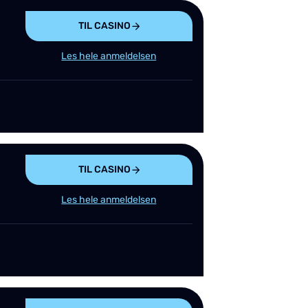
TIL CASINO
Les hele anmeldelsen
TIL CASINO
Les hele anmeldelsen