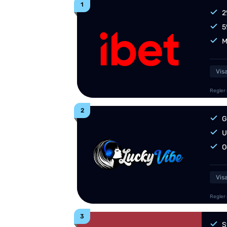
2
5
M
Vis
Regler 
G
U
O
Vis
Regler 
S