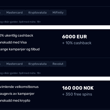
a
Mastercard
Kryptovaluta
MiFinity
og vilkår gjelder. Spill med måte. 18+
0% ukentlig cashback
6000 EUR
nnskudd med Visa
+ 10% cashback
ange kampanjer og tilbud
a
Mastercard
Kryptovaluta
Revolut
og vilkår gjelder. Spill med måte. 18+
vimlende velkomstbonus
160 000 NOK
augevis av kampanjer
+ 350 free spins
nnskudd med krypto