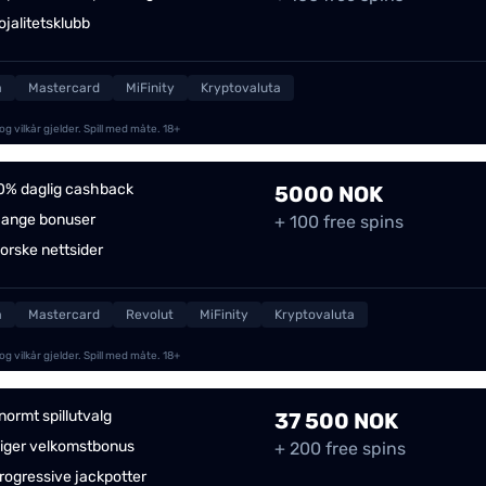
ojalitetsklubb
a
Mastercard
MiFinity
Kryptovaluta
og vilkår gjelder. Spill med måte. 18+
0% daglig cashback
5000 NOK
ange bonuser
+ 100 free spins
orske nettsider
a
Mastercard
Revolut
MiFinity
Kryptovaluta
og vilkår gjelder. Spill med måte. 18+
normt spillutvalg
37 500 NOK
iger velkomstbonus
+ 200 free spins
rogressive jackpotter