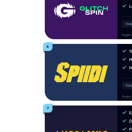
L
Vis
Regler 
1
M
N
Vis
Regler 
E
D
P