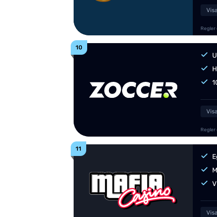
Vis
Regler 
U
H
1
Vis
Regler 
E
M
V
Vis