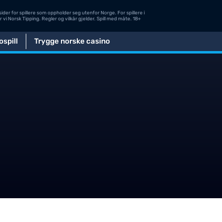
ngsider for spillere som oppholder seg utenfor Norge. For spillere i
vi Norsk Tipping. Regler og vilkår gjelder. Spill med måte. 18+
ospill
Trygge norske casino