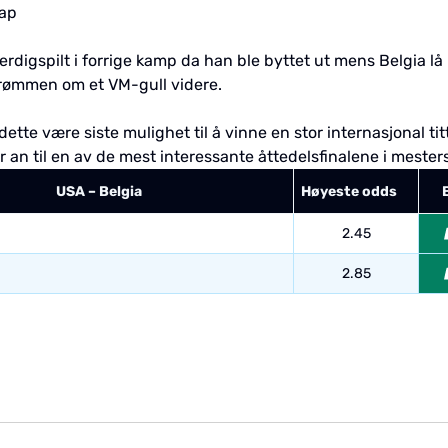
kap
ferdigspilt i forrige kamp da han ble byttet ut mens Belgia 
drømmen om et VM-gull videre.
ette være siste mulighet til å vinne en stor internasjonal t
an til en av de mest interessante åttedelsfinalene i mester
USA – Belgia
Høyeste odds
2.45
2.85