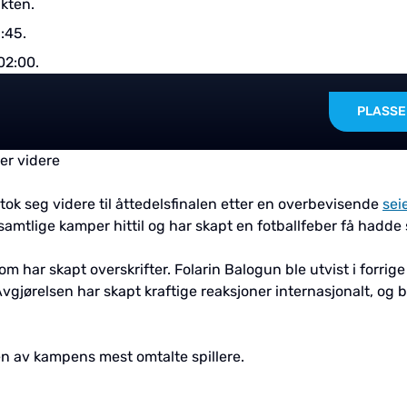
kten.
:45.
02:00.
PLASSE
er videre
ok seg videre til åttedelsfinalen etter en overbevisende
sei
amtlige kamper hittil og har skapt en fotballfeber få hadde 
om har skapt overskrifter. Folarin Balogun ble utvist i forri
gjørelsen har skapt kraftige reaksjoner internasjonalt, og be
en av kampens mest omtalte spillere.