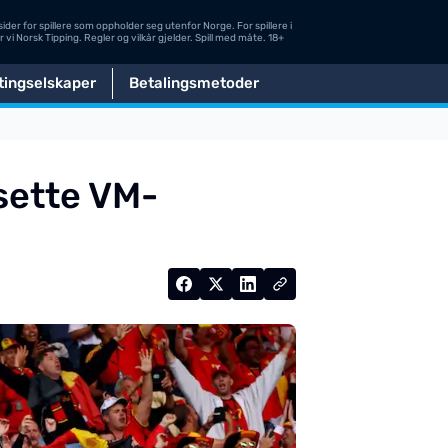
ngsider for spillere som oppholder seg utenfor Norge. For spillere i
vi Norsk Tipping. Regler og vilkår gjelder. Spill med måte. 18+
tingselskaper
Betalingsmetoder
sette VM-