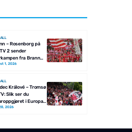
BALL
nn – Rosenborg på
 TV 2 sender
rkampen fra Brann
st 1, 2026
dion
BALL
dec Králové – Tromsø
V: Slik ser du
uroppgjøret i Europa
 28, 2026
gue