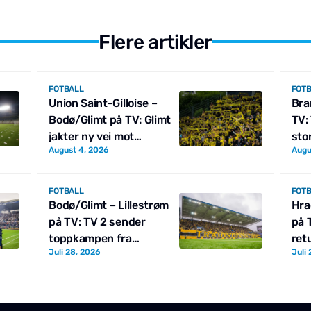
Flere artikler
FOTBALL
FOT
Union Saint-Gilloise –
Bra
Bodø/Glimt på TV: Glimt
TV:
jakter ny vei mot
sto
August 4, 2026
Augu
Champions League
Sta
FOTBALL
FOT
Bodø/Glimt – Lillestrøm
Hra
på TV: TV 2 sender
på T
toppkampen fra
ret
Juli 28, 2026
Juli
Aspmyra
Lea