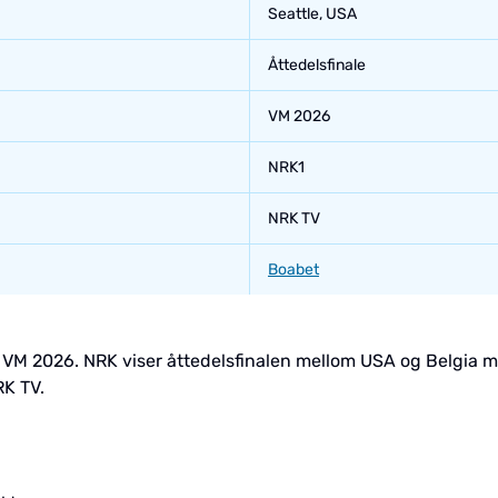
Seattle, USA
Åttedelsfinale
VM 2026
NRK1
NRK TV
Boabet
l VM 2026. NRK viser åttedelsfinalen mellom USA og Belgia m
K TV.