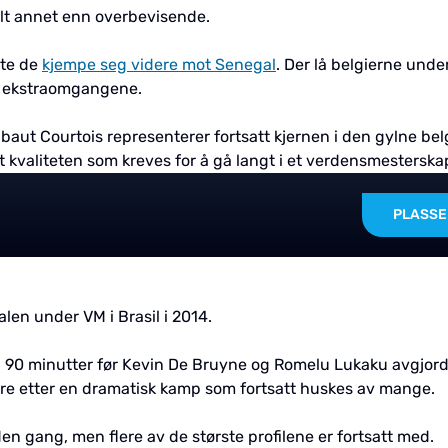
 alt annet enn overbevisende.
tte de
kjempe seg videre mot Senegal
. Der lå belgierne unde
i ekstraomgangene.
aut Courtois representerer fortsatt kjernen i den gylne bel
t kvaliteten som kreves for å gå langt i et verdensmesterska
PLASSE
len under VM i Brasil i 2014.
 90 minutter før Kevin De Bruyne og Romelu Lukaku avgjor
ere etter en dramatisk kamp som fortsatt huskes av mange.
n gang, men flere av de største profilene er fortsatt med.