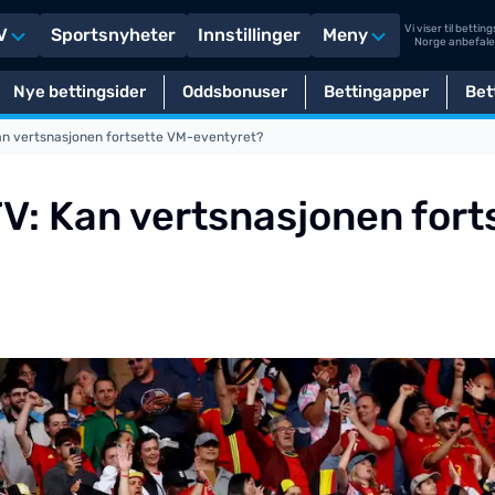
Vi viser til betti
V
Sportsnyheter
Innstillinger
Meny
Norge anbefaler 
Nye bettingsider
Oddsbonuser
Bettingapper
Bet
Kan vertsnasjonen fortsette VM-eventyret?
TV: Kan vertsnasjonen fort