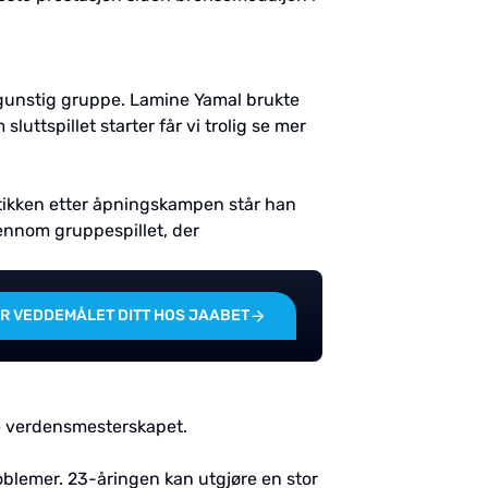
 gunstig gruppe. Lamine Yamal brukte
uttspillet starter får vi trolig se mer
kritikken etter åpningskampen står han
ennom gruppespillet, der
R VEDDEMÅLET DITT HOS JAABET
te verdensmesterskapet.
oblemer. 23-åringen kan utgjøre en stor