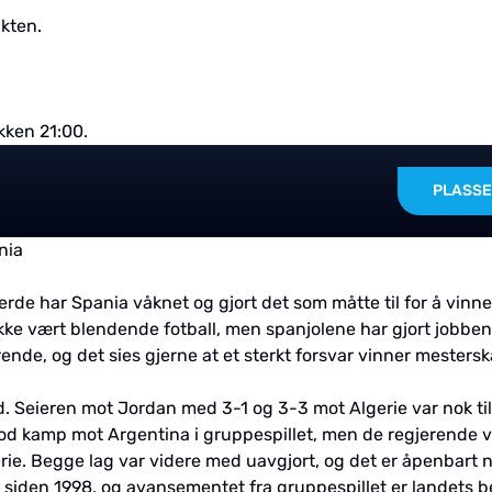
kten.
okken 21:00.
PLASSE
nia
rde har Spania våknet og gjort det som måtte til for å vin
ikke vært blendende fotball, men spanjolene har gjort jobbe
ende, og det sies gjerne at et sterkt forsvar vinner mestersk
olid. Seieren mot Jordan med 3-1 og 3-3 mot Algerie var nok 
 god kamp mot Argentina i gruppespillet, men de regjerende v
rie. Begge lag var videre med uavgjort, og det er åpenbart
e VM siden 1998, og avansementet fra gruppespillet er landets