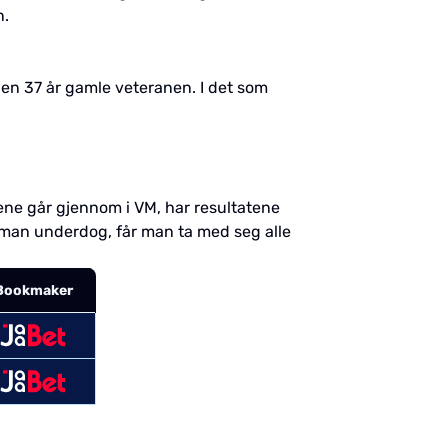
n.
den 37 år gamle veteranen. I det som
lpene går gjennom i VM, har resultatene
r man underdog, får man ta med seg alle
Bookmaker