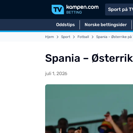
Sport på T
Oddstips
Norske bettingsider
Hjem
Sport
Fotball
Spania – Østerrike på 
Spania – Østerrik
juli 1, 2026