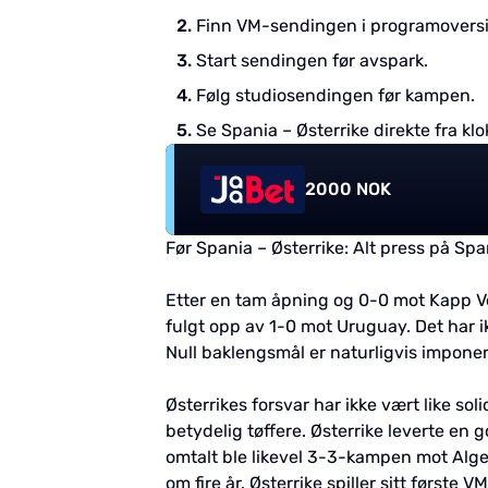
Finn VM-sendingen i programoversi
Start sendingen før avspark.
Følg studiosendingen før kampen.
Se Spania – Østerrike direkte fra kl
2000 NOK
Før Spania – Østerrike: Alt press på Spa
Etter en tam åpning og 0-0 mot Kapp Ve
fulgt opp av 1-0 mot Uruguay. Det har 
Null baklengsmål er naturligvis imponer
Østerrikes forsvar har ikke vært like s
betydelig tøffere. Østerrike leverte en
omtalt ble likevel 3-3-kampen mot Alge
om fire år. Østerrike spiller sitt først