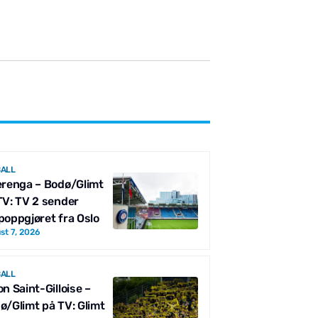
BALL
erenga – Bodø/Glimt
TV: TV 2 sender
poppgjøret fra Oslo
st 7, 2026
BALL
on Saint-Gilloise –
ø/Glimt på TV: Glimt