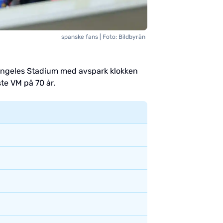
spanske fans | Foto: Bildbyrån
s Angeles Stadium med avspark klokken
ste VM på 70 år.