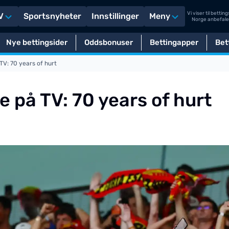
Vi viser til betti
V
Sportsnyheter
Innstillinger
Meny
Norge anbefaler 
Nye bettingsider
Oddsbonuser
Bettingapper
Bet
TV: 70 years of hurt
e på TV: 70 years of hurt