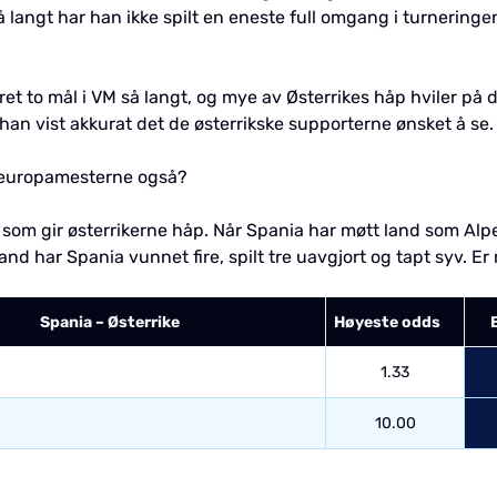
så langt har han ikke spilt en eneste full omgang i turneringe
et to mål i VM så langt, og mye av Østerrikes håp hviler på 
 han vist akkurat det de østerrikske supporterne ønsket å se.
e europamesterne også?
ikk som gir østerrikerne håp. Når Spania har møtt land som A
d har Spania vunnet fire, spilt tre uavgjort og tapt syv. E
Spania – Østerrike
Høyeste odds
1.33
10.00