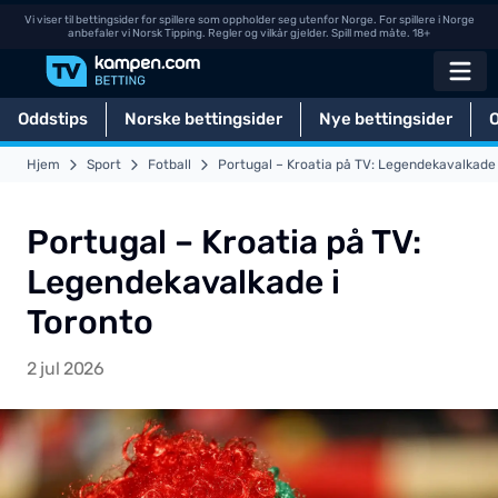
Vi viser til bettingsider for spillere som oppholder seg utenfor Norge. For spillere i Norge
anbefaler vi Norsk Tipping. Regler og vilkår gjelder. Spill med måte. 18+
Oddstips
Norske bettingsider
Nye bettingsider
Hjem
Sport
Fotball
Portugal – Kroatia på TV: Legendekavalkade 
Portugal – Kroatia på TV:
Legendekavalkade i
Toronto
2 jul 2026