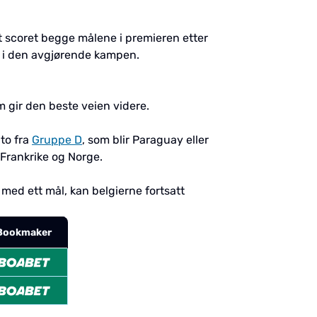
st scoret begge målene i premieren etter
 i den avgjørende kampen.
m gir den beste veien videre.
to fra
Gruppe D
, som blir Paraguay eller
Frankrike og Norge.
 med ett mål, kan belgierne fortsatt
Bookmaker