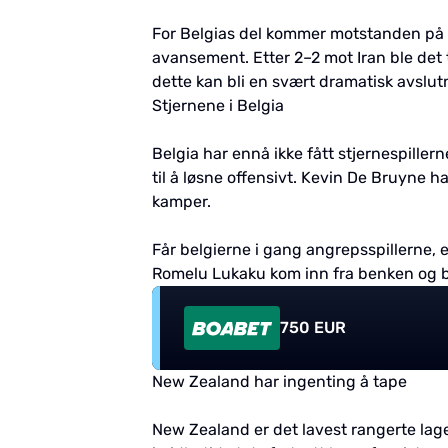
For Belgias del kommer motstanden på 
avansement. Etter 2–2 mot Iran ble det 
dette kan bli en svært dramatisk avslut
Stjernene i Belgia
Belgia har ennå ikke fått stjernespill
til å løsne offensivt. Kevin De Bruyne h
kamper.
Får belgierne i gang angrepsspillerne, e
Romelu Lukaku kom inn fra benken og bar
750 EUR
New Zealand har ingenting å tape
New Zealand er det lavest rangerte laget