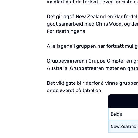
imidlertid at de fortsatt lever før siste 
Det gir også New Zealand en klar fordel
godt samarbeid med Chris Wood, og den
Forutsetningene
Alle lagene i gruppen har fortsatt mulig
Gruppevinneren i Gruppe G møter en gr
Australia. Gruppetreeren møter en grup
Det viktigste blir derfor å vinne gruppe
ende øverst på tabellen.
Belgia
New Zealand