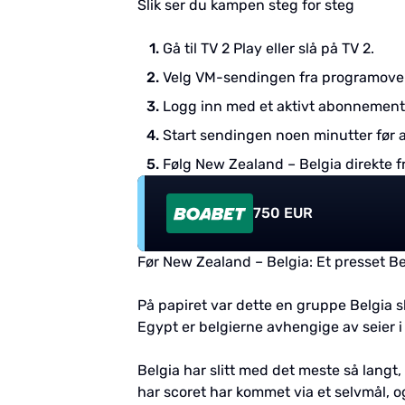
Slik ser du kampen steg for steg
Gå til TV 2 Play eller slå på TV 2.
Velg VM-sendingen fra programover
Logg inn med et aktivt abonnement 
Start sendingen noen minutter før 
Følg New Zealand – Belgia direkte f
750 EUR
Før New Zealand – Belgia: Et presset B
På papiret var dette en gruppe Belgia s
Egypt er belgierne avhengige av seier 
Belgia har slitt med det meste så langt
har scoret har kommet via et selvmål, o