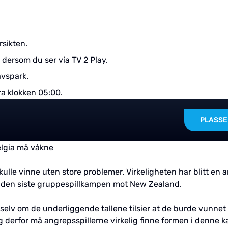
sikten.
dersom du ser via TV 2 Play.
avspark.
ra klokken 05:00.
PLASSE
elgia må våkne
kulle vinne uten store problemer. Virkeligheten har blitt en 
i den siste gruppespillkampen mot New Zealand.
, selv om de underliggende tallene tilsier at de burde vunn
g derfor må angrepsspillerne virkelig finne formen i denne 