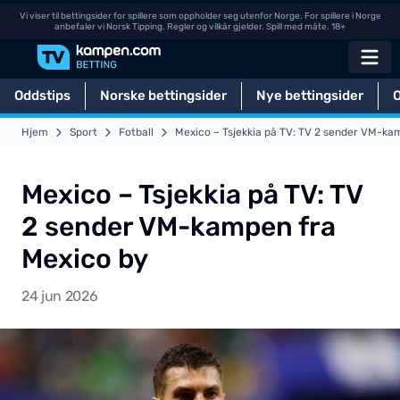
Vi viser til bettingsider for spillere som oppholder seg utenfor Norge. For spillere i Norge
anbefaler vi Norsk Tipping. Regler og vilkår gjelder. Spill med måte. 18+
Oddstips
Norske bettingsider
Nye bettingsider
Hjem
Sport
Fotball
Mexico – Tsjekkia på TV: TV 2 sender VM-ka
Mexico – Tsjekkia på TV: TV
2 sender VM-kampen fra
Mexico by
24 jun 2026