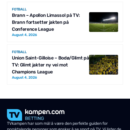
FOTBALL
Brann – Apollon Limassol på TV:
Brann fortsetter jakten på
Conference League
August 4, 2026
FOTBALL
Union Saint-Gilloise – Bodø/Glimt på
TV: Glimt jakter ny vei mot
Champions League
August 4, 2026
TVkampen har som mål å være den perfekte guiden for
norsktalende personer som ønsker å se sport på TV. Vi lister de