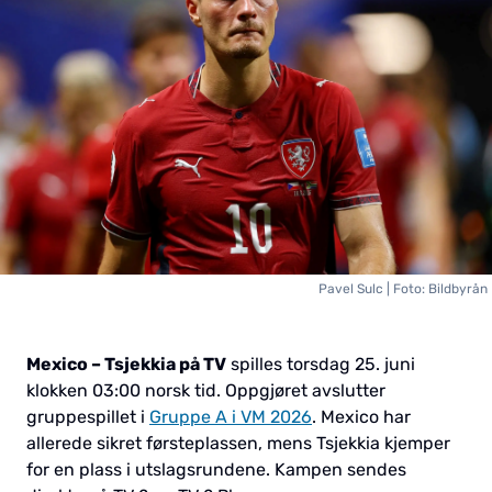
Pavel Sulc | Foto: Bildbyrån
Mexico – Tsjekkia på TV
spilles torsdag 25. juni
klokken 03:00 norsk tid. Oppgjøret avslutter
gruppespillet i
Gruppe A i VM 2026
. Mexico har
allerede sikret førsteplassen, mens Tsjekkia kjemper
for en plass i utslagsrundene. Kampen sendes