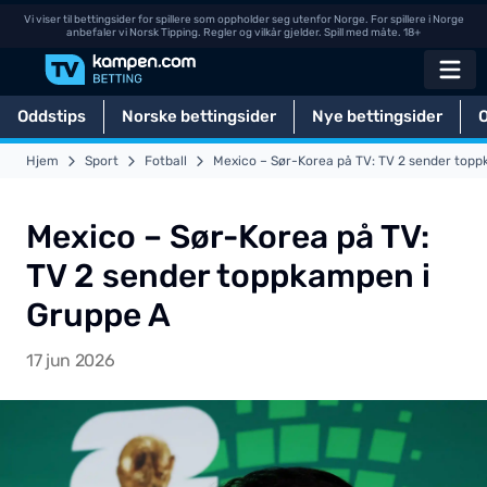
Vi viser til bettingsider for spillere som oppholder seg utenfor Norge. For spillere i Norge
anbefaler vi Norsk Tipping. Regler og vilkår gjelder. Spill med måte. 18+
Oddstips
Norske bettingsider
Nye bettingsider
Hjem
Sport
Fotball
Mexico – Sør-Korea på TV: TV 2 sender topp
Mexico – Sør-Korea på TV:
TV 2 sender toppkampen i
Gruppe A
17 jun 2026