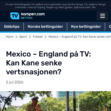
Vi viser til bettingsider for spillere som oppholder seg utenfor Norge. For spillere i Norge
anbefaler vi Norsk Tipping. Regler og vilkår gjelder. Spill med måte. 18+
Oddstips
Norske bettingsider
Nye bettingsider
Hjem
Sport
Fotball
Mexico – England på TV: Kan Kane senke ver
Mexico – England på TV:
Kan Kane senke
vertsnasjonen?
5 jul 2026