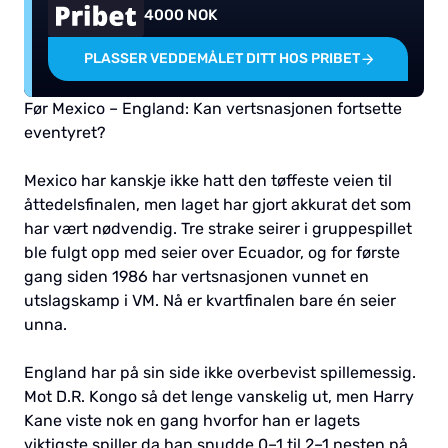
4000 NOK
PLASSER VEDDEMÅLET DITT HOS PRIBET
Før Mexico – England: Kan vertsnasjonen fortsette
eventyret?
Mexico har kanskje ikke hatt den tøffeste veien til
åttedelsfinalen, men laget har gjort akkurat det som
har vært nødvendig. Tre strake seirer i gruppespillet
ble fulgt opp med seier over Ecuador, og for første
gang siden 1986 har vertsnasjonen vunnet en
utslagskamp i VM. Nå er kvartfinalen bare én seier
unna.
England har på sin side ikke overbevist spillemessig.
Mot D.R. Kongo så det lenge vanskelig ut, men Harry
Kane viste nok en gang hvorfor han er lagets
viktigste spiller da han snudde 0–1 til 2–1 nesten på