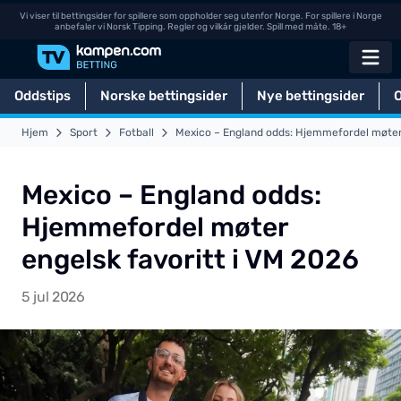
Vi viser til bettingsider for spillere som oppholder seg utenfor Norge. For spillere i Norge
anbefaler vi Norsk Tipping. Regler og vilkår gjelder. Spill med måte. 18+
Oddstips
Norske bettingsider
Nye bettingsider
Hjem
Sport
Fotball
Mexico – England odds: Hjemmefordel møter 
Mexico – England odds:
Hjemmefordel møter
engelsk favoritt i VM 2026
5 jul 2026