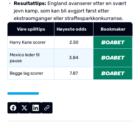
Resultattips:
England avanserer etter en svært
jevn kamp, som kan bli avgjort først etter
ekstraomganger eller straffesparkkonkurranse.
Våre spilltips
Høyeste odds
Bookmaker
Harry Kane scorer
2.50
Mexico leder til
3.84
pause
Begge lag scorer
7.87