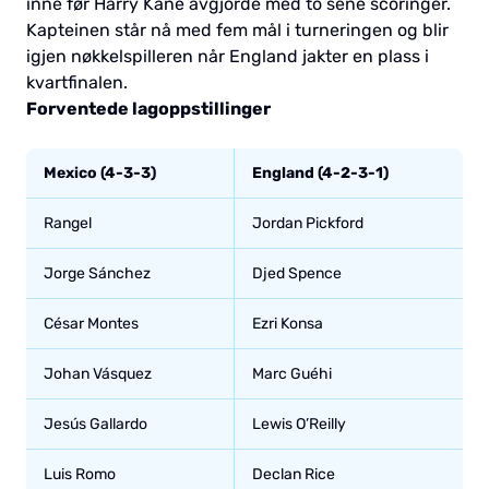
inne før Harry Kane avgjorde med to sene scoringer.
Kapteinen står nå med fem mål i turneringen og blir
igjen nøkkelspilleren når England jakter en plass i
kvartfinalen.
Forventede lagoppstillinger
Mexico (4-3-3)
England (4-2-3-1)
Rangel
Jordan Pickford
Jorge Sánchez
Djed Spence
César Montes
Ezri Konsa
Johan Vásquez
Marc Guéhi
Jesús Gallardo
Lewis O’Reilly
Luis Romo
Declan Rice