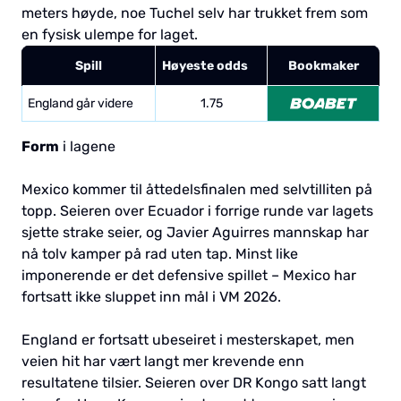
meters høyde, noe Tuchel selv har trukket frem som
en fysisk ulempe for laget.
Spill
Høyeste odds
Bookmaker
England går videre
1.75
Form
i lagene
Mexico kommer til åttedelsfinalen med selvtilliten på
topp. Seieren over Ecuador i forrige runde var lagets
sjette strake seier, og Javier Aguirres mannskap har
nå tolv kamper på rad uten tap. Minst like
imponerende er det defensive spillet – Mexico har
fortsatt ikke sluppet inn mål i VM 2026.
England er fortsatt ubeseiret i mesterskapet, men
veien hit har vært langt mer krevende enn
resultatene tilsier. Seieren over DR Kongo satt langt