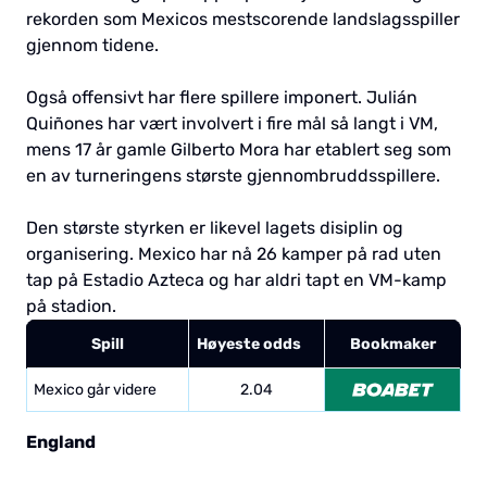
rekorden som Mexicos mestscorende landslagsspiller
gjennom tidene.
Også offensivt har flere spillere imponert. Julián
Quiñones har vært involvert i fire mål så langt i VM,
mens 17 år gamle Gilberto Mora har etablert seg som
en av turneringens største gjennombruddsspillere.
Den største styrken er likevel lagets disiplin og
organisering. Mexico har nå 26 kamper på rad uten
tap på Estadio Azteca og har aldri tapt en VM-kamp
på stadion.
Spill
Høyeste odds
Bookmaker
Mexico går videre
2.04
England