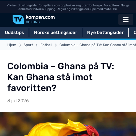
Vi viser til bettingsider for spillere som oppholder seg utenfor Norge. For spillere i Norge
anbefaler vi Norsk Tipping. Regler og vilkår gjelder. Spill med måte. 18+
Oddstips
Norske bettingsider
Nye bettingsider
Hjem
Sport
Fotball
Colombia – Ghana på TV: Kan Ghana stå imot
Colombia – Ghana på TV:
Kan Ghana stå imot
favoritten?
3 jul 2026