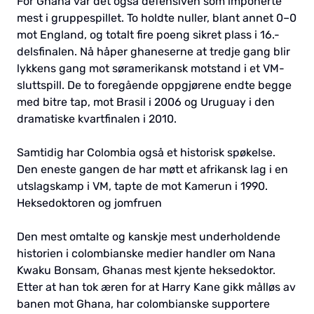
For Ghana var det også defensiven som imponerte
mest i gruppespillet. To holdte nuller, blant annet 0–0
mot England, og totalt fire poeng sikret plass i 16.-
delsfinalen. Nå håper ghaneserne at tredje gang blir
lykkens gang mot søramerikansk motstand i et VM-
sluttspill. De to foregående oppgjørene endte begge
med bitre tap, mot Brasil i 2006 og Uruguay i den
dramatiske kvartfinalen i 2010.
Samtidig har Colombia også et historisk spøkelse.
Den eneste gangen de har møtt et afrikansk lag i en
utslagskamp i VM, tapte de mot Kamerun i 1990.
Heksedoktoren og jomfruen
Den mest omtalte og kanskje mest underholdende
historien i colombianske medier handler om Nana
Kwaku Bonsam, Ghanas mest kjente heksedoktor.
Etter at han tok æren for at Harry Kane gikk målløs av
banen mot Ghana, har colombianske supportere