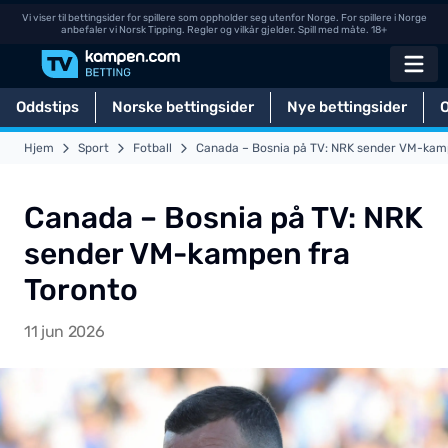
Vi viser til bettingsider for spillere som oppholder seg utenfor Norge. For spillere i Norge
anbefaler vi Norsk Tipping. Regler og vilkår gjelder. Spill med måte. 18+
Oddstips
Norske bettingsider
Nye bettingsider
Hjem
Sport
Fotball
Canada – Bosnia på TV: NRK sender VM-kam
Canada – Bosnia på TV: NRK
sender VM-kampen fra
Toronto
11 jun 2026