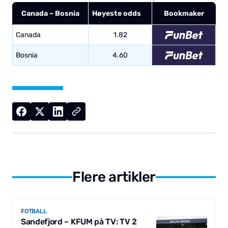
Canada – Bosnia
Høyeste odds
Bookmaker
Canada
1.82
Bosnia
4.60
Flere artikler
FOTBALL
Sandefjord – KFUM på TV: TV 2